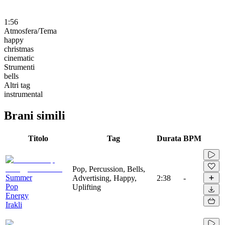
1:56
Atmosfera/Tema
happy
christmas
cinematic
Strumenti
bells
Altri tag
instrumental
Brani simili
Titolo
Tag
Durata
BPM
Pop, Percussion, Bells,
Summer
Advertising, Happy,
2:38
-
Pop
Uplifting
Energy
Irakli