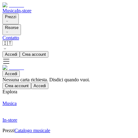
Musica
In-store
Prezzi
Risorse
Contatto
🇮🇹
Accedi
Crea account
Accedi
Nessuna carta richiesta. Disdici quando vuoi.
Crea account
Accedi
Esplora
Musica
In-store
Prezzi
Catalogo musicale