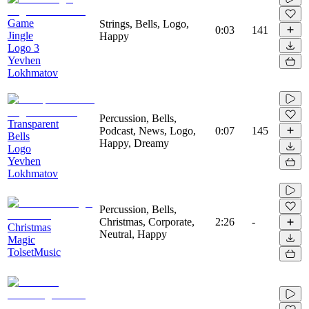
Game
Strings, Bells, Logo,
0:03
141
Jingle
Happy
Logo 3
Yevhen
Lokhmatov
Percussion, Bells,
Transparent
Podcast, News, Logo,
0:07
145
Bells
Happy, Dreamy
Logo
Yevhen
Lokhmatov
Percussion, Bells,
Christmas, Corporate,
2:26
-
Christmas
Neutral, Happy
Magic
TolsetMusic