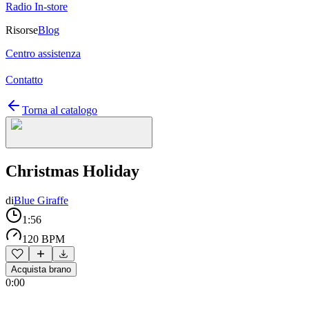
Radio In-store
Risorse
Blog
Centro assistenza
Contatto
Torna al catalogo
Christmas Holiday
di
Blue Giraffe
1:56
120 BPM
Acquista brano
0:00