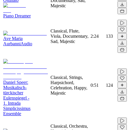
Ostinato
Documentary, Sad,
Majestic
Piano Dreamer
Classical, Flute,
Viola, Documentary,
2:24
133
Ave Maria
Sad, Majestic
AurbanniAudio
Classical, Strings,
Daniel Speer:
Harpsichord,
0:51
124
Musikalisch-
Celebration, Happy,
türckischer
Majestic
Eulenspiegel -
1. Intrada
Simplicissimus
Ensemble
Classical, Orchestra,