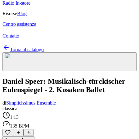
Radio In-store
Risorse
Blog
Centro assistenza
Contatto
Torna al catalogo
Daniel Speer: Musikalisch-türckischer
Eulenspiegel - 2. Kosaken Ballet
di
Simplicissimus Ensemble
classical
1:13
135 BPM