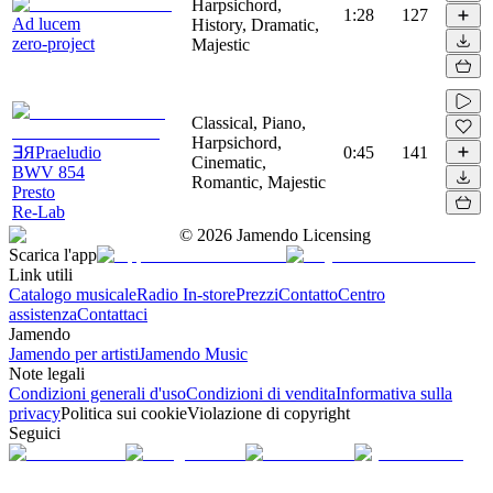
Harpsichord,
1:28
127
Ad lucem
History, Dramatic,
zero-project
Majestic
Classical, Piano,
Harpsichord,
∃ЯPraeludio
0:45
141
Cinematic,
BWV 854
Romantic, Majestic
Presto
Re-Lab
©
2026
Jamendo Licensing
Scarica l'app
Link utili
Catalogo musicale
Radio In-store
Prezzi
Contatto
Centro
assistenza
Contattaci
Jamendo
Jamendo per artisti
Jamendo Music
Note legali
Condizioni generali d'uso
Condizioni di vendita
Informativa sulla
privacy
Politica sui cookie
Violazione di copyright
Seguici