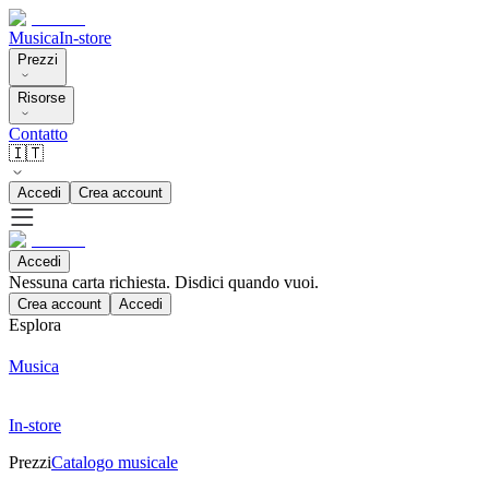
Musica
In-store
Prezzi
Risorse
Contatto
🇮🇹
Accedi
Crea account
Accedi
Nessuna carta richiesta. Disdici quando vuoi.
Crea account
Accedi
Esplora
Musica
In-store
Prezzi
Catalogo musicale