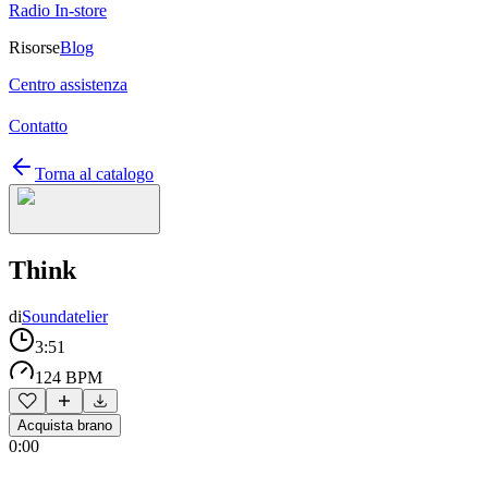
Radio In-store
Risorse
Blog
Centro assistenza
Contatto
Torna al catalogo
Think
di
Soundatelier
3:51
124 BPM
Acquista brano
0:00