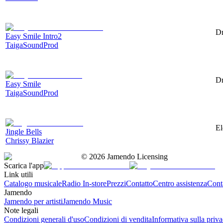
Dr
Easy Smile Intro2
TaigaSoundProd
Dr
Easy Smile
TaigaSoundProd
El
Jingle Bells
Chrissy Blazier
©
2026
Jamendo Licensing
Scarica l'app
Link utili
Catalogo musicale
Radio In-store
Prezzi
Contatto
Centro assistenza
Conta
Jamendo
Jamendo per artisti
Jamendo Music
Note legali
Condizioni generali d'uso
Condizioni di vendita
Informativa sulla priv