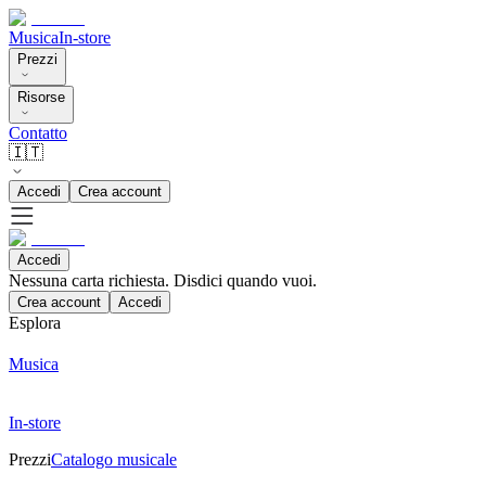
Musica
In-store
Prezzi
Risorse
Contatto
🇮🇹
Accedi
Crea account
Accedi
Nessuna carta richiesta. Disdici quando vuoi.
Crea account
Accedi
Esplora
Musica
In-store
Prezzi
Catalogo musicale