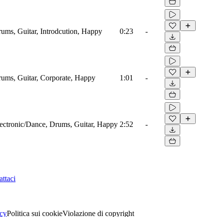
ums, Guitar, Introdcution, Happy
0:23
-
ums, Guitar, Corporate, Happy
1:01
-
ectronic/Dance, Drums, Guitar, Happy
2:52
-
ttaci
acy
Politica sui cookie
Violazione di copyright