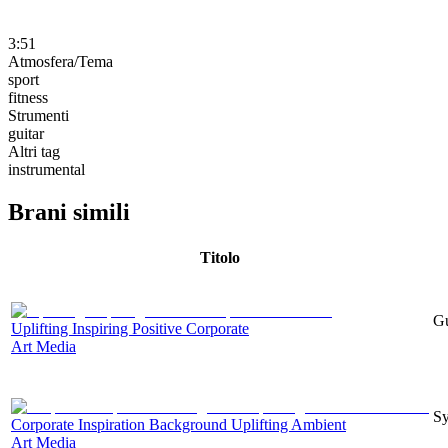
3:51
Atmosfera/Tema
sport
fitness
Strumenti
guitar
Altri tag
instrumental
Brani simili
Titolo
Gu
Uplifting Inspiring Positive Corporate
Art Media
Sy
Corporate Inspiration Background Uplifting Ambient
Art Media