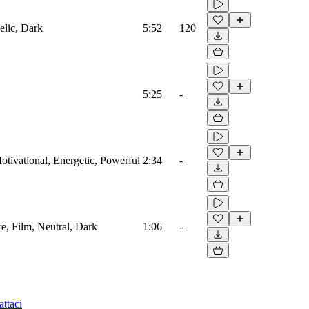
elic, Dark
5:52
120
5:25
-
Motivational, Energetic, Powerful
2:34
-
re, Film, Neutral, Dark
1:06
-
ttaci