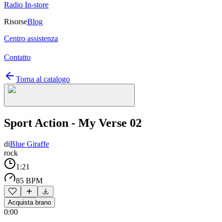
Radio In-store
Risorse
Blog
Centro assistenza
Contatto
Torna al catalogo
Sport Action - My Verse 02
di
Blue Giraffe
rock
1:21
85 BPM
Acquista brano
0:00