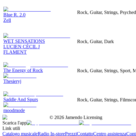
Rock, Guitar, Strings, Psyched
Blue R. 2.0
Zell
WET SENSATIONS
Rock, Guitar, Dark
LUCIEN CÉCIL J
FLAMENT
The Energy of Rock
Rock, Guitar, Strings, Sport, 
Thesieryj
Saddle And Spurs
Rock, Guitar, Strings, Filmsco
moodmode
©
2026
Jamendo Licensing
Scarica l'app
Link utili
Catalogo musicale
Radio In-store
Prezzi
Contatto
Centro assistenza
Conta