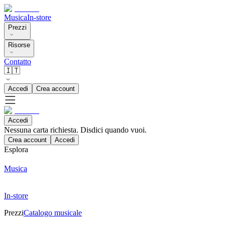
Musica
In-store
Prezzi
Risorse
Contatto
🇮🇹
Accedi
Crea account
Accedi
Nessuna carta richiesta. Disdici quando vuoi.
Crea account
Accedi
Esplora
Musica
In-store
Prezzi
Catalogo musicale