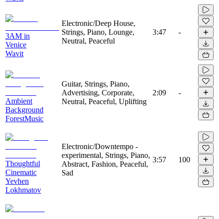
Electronic/Deep House,
Strings, Piano, Lounge,
3:47
-
3AM in
Neutral, Peaceful
Venice
Wavit
Guitar, Strings, Piano,
Advertising, Corporate,
2:09
-
Ambient
Neutral, Peaceful, Uplifting
Background
ForestMusic
Electronic/Downtempo -
experimental, Strings, Piano,
3:57
100
Thoughtful
Abstract, Fashion, Peaceful,
Cinematic
Sad
Yevhen
Lokhmatov