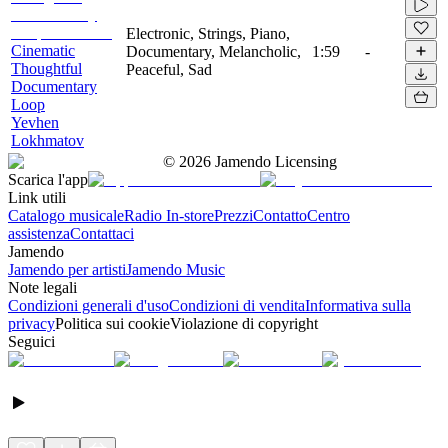
Electronic, Strings, Piano,
Cinematic
Documentary, Melancholic,
1:59
-
Thoughtful
Peaceful, Sad
Documentary
Loop
Yevhen
Lokhmatov
©
2026
Jamendo Licensing
Scarica l'app
Link utili
Catalogo musicale
Radio In-store
Prezzi
Contatto
Centro
assistenza
Contattaci
Jamendo
Jamendo per artisti
Jamendo Music
Note legali
Condizioni generali d'uso
Condizioni di vendita
Informativa sulla
privacy
Politica sui cookie
Violazione di copyright
Seguici