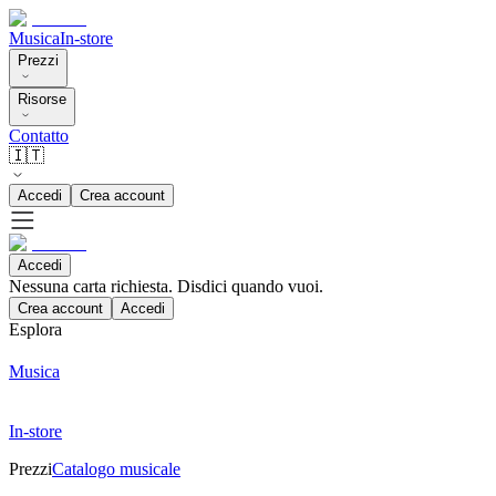
Musica
In-store
Prezzi
Risorse
Contatto
🇮🇹
Accedi
Crea account
Accedi
Nessuna carta richiesta. Disdici quando vuoi.
Crea account
Accedi
Esplora
Musica
In-store
Prezzi
Catalogo musicale