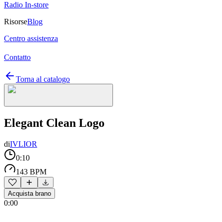
Radio In-store
Risorse
Blog
Centro assistenza
Contatto
Torna al catalogo
Elegant Clean Logo
di
IVLIOR
0:10
143 BPM
Acquista brano
0:00