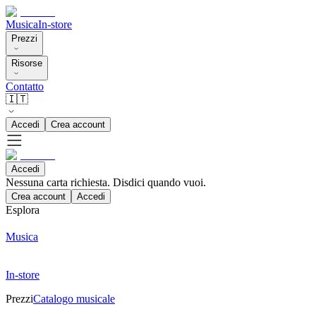
Musica
In-store
Prezzi
Risorse
Contatto
🇮🇹
Accedi
Crea account
Accedi
Nessuna carta richiesta. Disdici quando vuoi.
Crea account
Accedi
Esplora
Musica
In-store
Prezzi
Catalogo musicale