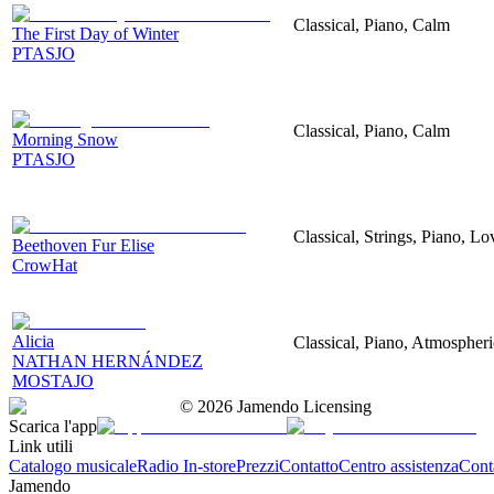
Classical, Piano, Calm
The First Day of Winter
PTASJO
Classical, Piano, Calm
Morning Snow
PTASJO
Classical, Strings, Piano, L
Beethoven Fur Elise
CrowHat
Alicia
Classical, Piano, Atmospher
NATHAN HERNÁNDEZ
MOSTAJO
©
2026
Jamendo Licensing
Scarica l'app
Link utili
Catalogo musicale
Radio In-store
Prezzi
Contatto
Centro assistenza
Conta
Jamendo