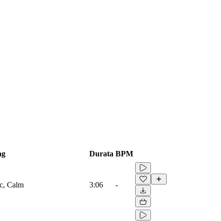
ag
Durata
BPM
ic, Calm
3:06
-