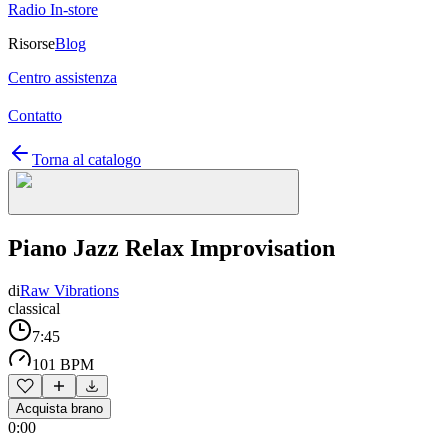
Radio In-store
Risorse
Blog
Centro assistenza
Contatto
Torna al catalogo
Piano Jazz Relax Improvisation
di
Raw Vibrations
classical
7:45
101 BPM
Acquista brano
0:00