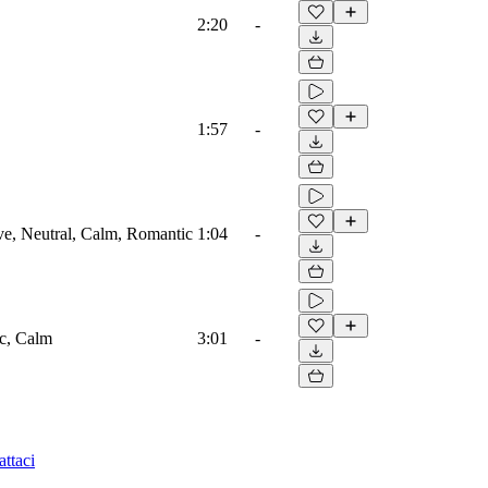
2:20
-
1:57
-
ove, Neutral, Calm, Romantic
1:04
-
ic, Calm
3:01
-
ttaci