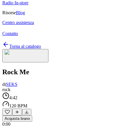
Radio In-store
Risorse
Blog
Centro assistenza
Contatto
Torna al catalogo
Rock Me
di
SEKS
rock
4:42
120 BPM
Acquista brano
0:00