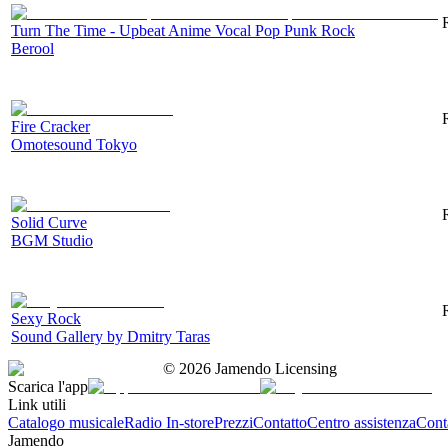
Turn The Time - Upbeat Anime Vocal Pop Punk Rock
Berool
Fire Cracker
Omotesound Tokyo
Solid Curve
BGM Studio
Sexy Rock
Sound Gallery by Dmitry Taras
©
2026
Jamendo Licensing
Scarica l'app
Link utili
Catalogo musicale
Radio In-store
Prezzi
Contatto
Centro assistenza
Conta
Jamendo