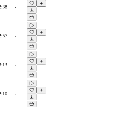
2:38
-
2:57
-
3:13
-
2:10
-