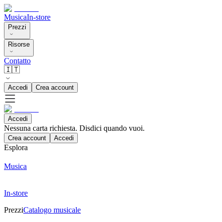
Musica
In-store
Prezzi
Risorse
Contatto
🇮🇹
Accedi
Crea account
Accedi
Nessuna carta richiesta. Disdici quando vuoi.
Crea account
Accedi
Esplora
Musica
In-store
Prezzi
Catalogo musicale