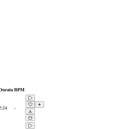
Durata
BPM
2:24
-