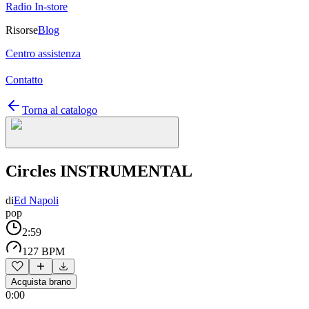
Radio In-store
Risorse
Blog
Centro assistenza
Contatto
Torna al catalogo
Circles INSTRUMENTAL
di
Ed Napoli
pop
2:59
127 BPM
Acquista brano
0:00