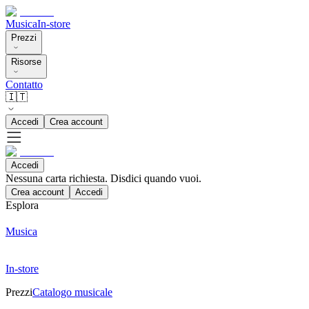
Musica
In-store
Prezzi
Risorse
Contatto
🇮🇹
Accedi
Crea account
Accedi
Nessuna carta richiesta. Disdici quando vuoi.
Crea account
Accedi
Esplora
Musica
In-store
Prezzi
Catalogo musicale