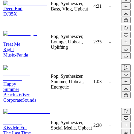
Pop, Synthesizer,
4:21
-
Deep End
Bass, Vlog, Upbeat
DJ35X
Pop, Synthesizer,
Lounge, Upbeat,
2:35
-
Treat Me
Uplifting
Right
Music-Panda
Pop, Synthesizer,
Summer, Upbeat,
1:03
-
Happy
Energetic
Summer
Beach - 60sec
CorporateSounds
Pop, Synthesizer,
2:30
-
Kiss Me For
Social Media, Upbeat
The Last Time