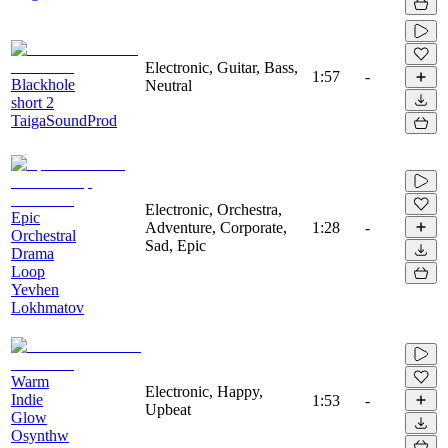
Electronic, Guitar, Bass,
1:57
-
Blackhole
Neutral
short 2
TaigaSoundProd
Electronic, Orchestra,
Epic
Adventure, Corporate,
1:28
-
Orchestral
Sad, Epic
Drama
Loop
Yevhen
Lokhmatov
Warm
Electronic, Happy,
Indie
1:53
-
Upbeat
Glow
Osynthw