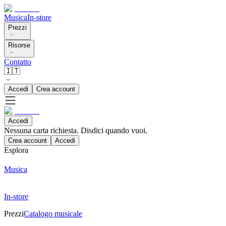
Musica
In-store
Prezzi
Risorse
Contatto
🇮🇹
Accedi
Crea account
Accedi
Nessuna carta richiesta. Disdici quando vuoi.
Crea account
Accedi
Esplora
Musica
In-store
Prezzi
Catalogo musicale