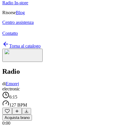
Radio In-store
Risorse
Blog
Centro assistenza
Contatto
Torna al catalogo
Radio
di
Emorej
electronic
6:15
127 BPM
Acquista brano
0:00