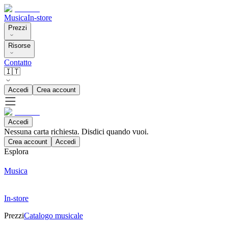
Musica
In-store
Prezzi
Risorse
Contatto
🇮🇹
Accedi
Crea account
Accedi
Nessuna carta richiesta. Disdici quando vuoi.
Crea account
Accedi
Esplora
Musica
In-store
Prezzi
Catalogo musicale