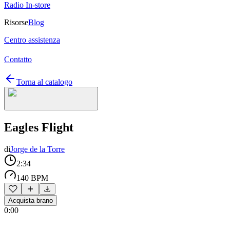
Radio In-store
Risorse
Blog
Centro assistenza
Contatto
Torna al catalogo
Eagles Flight
di
Jorge de la Torre
2:34
140 BPM
Acquista brano
0:00