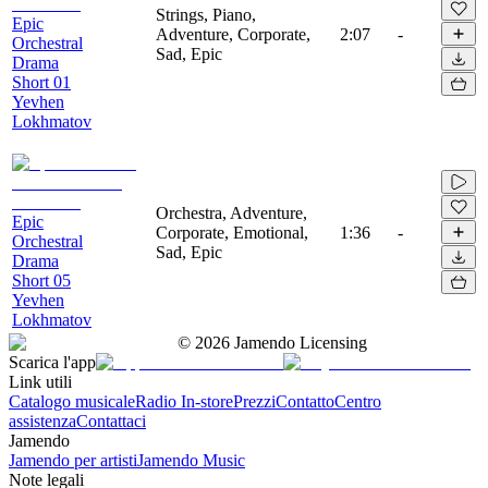
Strings, Piano,
Epic
Adventure, Corporate,
2:07
-
Orchestral
Sad, Epic
Drama
Short 01
Yevhen
Lokhmatov
Orchestra, Adventure,
Epic
Corporate, Emotional,
1:36
-
Orchestral
Sad, Epic
Drama
Short 05
Yevhen
Lokhmatov
©
2026
Jamendo Licensing
Scarica l'app
Link utili
Catalogo musicale
Radio In-store
Prezzi
Contatto
Centro
assistenza
Contattaci
Jamendo
Jamendo per artisti
Jamendo Music
Note legali