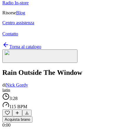
Radio In-store
Risorse
Blog
Centro assistenza
Contatto
Torna al catalogo
Rain Outside The Window
di
Nick Gordy
latin
3:28
115 BPM
Acquista brano
0:00