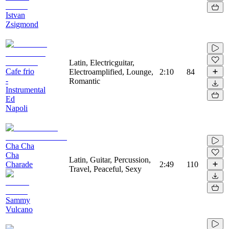
Istvan
Zsigmond
Latin, Electricguitar,
Cafe frio
Electroamplified, Lounge,
2:10
84
-
Romantic
Instrumental
Ed
Napoli
Cha Cha
Cha
Latin, Guitar, Percussion,
Charade
2:49
110
Travel, Peaceful, Sexy
Sammy
Vulcano