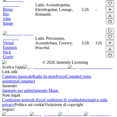
Latin, Acousticguitar,
Bossa
Electricguitar, Lounge,
2:26
-
Rio
Romantic
John
Basile
Latin, Percussion,
Vernal
Acousticbass, Groovy,
3:18
120
Equinox
Peaceful
Nick
Gordy
©
2026
Jamendo Licensing
Scarica l'app
Link utili
Catalogo musicale
Radio In-store
Prezzi
Contatto
Centro
assistenza
Contattaci
Jamendo
Jamendo per artisti
Jamendo Music
Note legali
Condizioni generali d'uso
Condizioni di vendita
Informativa sulla
privacy
Politica sui cookie
Violazione di copyright
Seguici