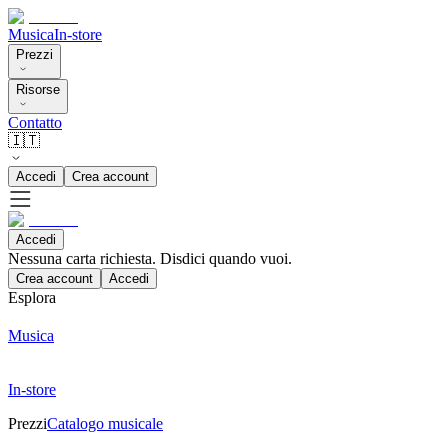
Musica
In-store
Prezzi
Risorse
Contatto
🇮🇹
Accedi
Crea account
Accedi
Nessuna carta richiesta. Disdici quando vuoi.
Crea account
Accedi
Esplora
Musica
In-store
Prezzi
Catalogo musicale