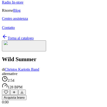
Radio In-store
Risorse
Blog
Centro assistenza
Contatto
Torna al catalogo
Wild Summer
di
Christos Kariotis Band
alternative
2:54
128 BPM
Acquista brano
0:00