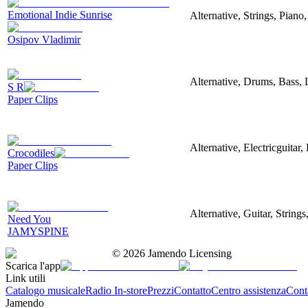
Emotional Indie Sunrise
Alternative, Strings, Piano
Osipov Vladimir
Alternative, Drums, Bass,
S R
Paper Clips
Alternative, Electricguitar
Сrocodiles
Paper Clips
Alternative, Guitar, String
Need You
JAMYSPINE
©
2026
Jamendo Licensing
Scarica l'app
Link utili
Catalogo musicale
Radio In-store
Prezzi
Contatto
Centro assistenza
Conta
Jamendo