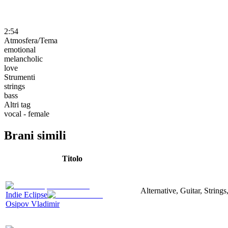
2:54
Atmosfera/Tema
emotional
melancholic
love
Strumenti
strings
bass
Altri tag
vocal - female
Brani simili
Titolo
Alternative, Guitar, String
Indie Eclipse
Osipov Vladimir