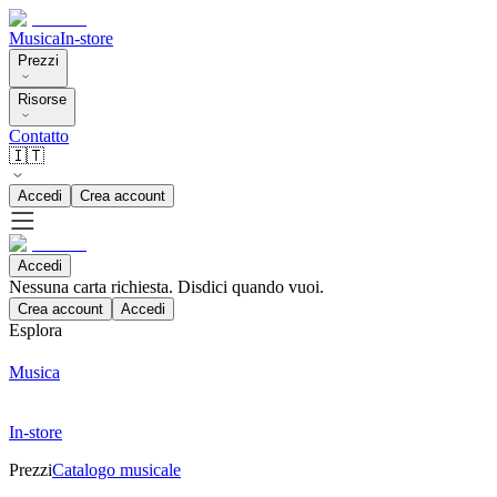
Musica
In-store
Prezzi
Risorse
Contatto
🇮🇹
Accedi
Crea account
Accedi
Nessuna carta richiesta. Disdici quando vuoi.
Crea account
Accedi
Esplora
Musica
In-store
Prezzi
Catalogo musicale