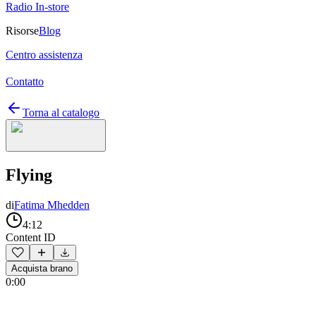
Radio In-store
Risorse
Blog
Centro assistenza
Contatto
Torna al catalogo
Flying
di
Fatima Mhedden
4:12
Content ID
Acquista brano
0:00