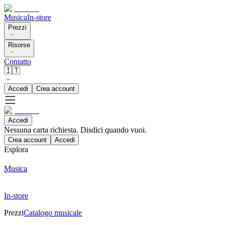
Musica
In-store
Prezzi
Risorse
Contatto
🇮🇹
Accedi
Crea account
Accedi
Nessuna carta richiesta. Disdici quando vuoi.
Crea account
Accedi
Esplora
Musica
In-store
Prezzi
Catalogo musicale