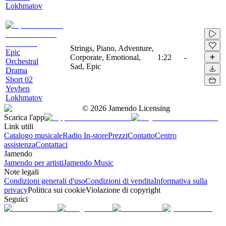
Lokhmatov
Strings, Piano, Adventure,
Epic
Corporate, Emotional,
1:22
-
Orchestral
Sad, Epic
Drama
Short 02
Yevhen
Lokhmatov
©
2026
Jamendo Licensing
Scarica l'app
Link utili
Catalogo musicale
Radio In-store
Prezzi
Contatto
Centro
assistenza
Contattaci
Jamendo
Jamendo per artisti
Jamendo Music
Note legali
Condizioni generali d'uso
Condizioni di vendita
Informativa sulla
privacy
Politica sui cookie
Violazione di copyright
Seguici