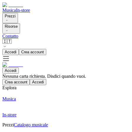
Musica
In-store
Prezzi
Risorse
Contatto
🇮🇹
Accedi
Crea account
Accedi
Nessuna carta richiesta. Disdici quando vuoi.
Crea account
Accedi
Esplora
Musica
In-store
Prezzi
Catalogo musicale