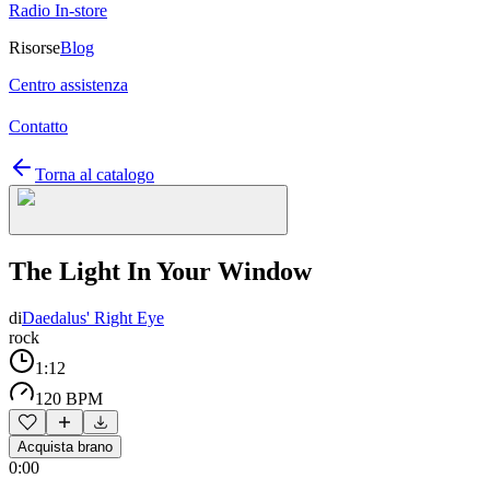
Radio In-store
Risorse
Blog
Centro assistenza
Contatto
Torna al catalogo
The Light In Your Window
di
Daedalus' Right Eye
rock
1:12
120 BPM
Acquista brano
0:00