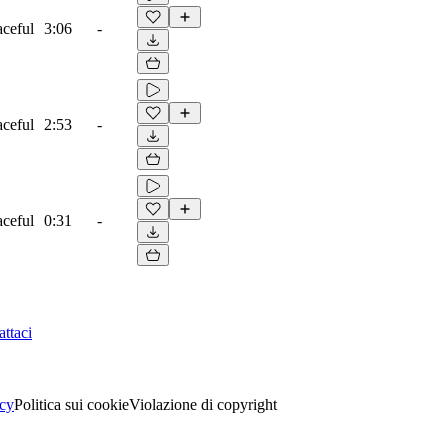
aceful
3:06
-
aceful
2:53
-
aceful
0:31
-
ttaci
acy
Politica sui cookie
Violazione di copyright