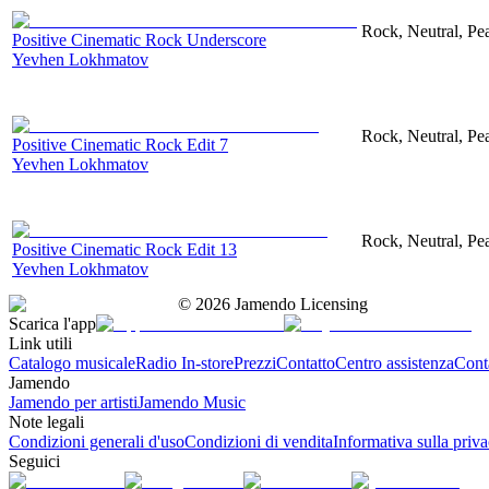
Rock, Neutral, Pe
Positive Cinematic Rock Underscore
Yevhen Lokhmatov
Rock, Neutral, Pe
Positive Cinematic Rock Edit 7
Yevhen Lokhmatov
Rock, Neutral, Pe
Positive Cinematic Rock Edit 13
Yevhen Lokhmatov
©
2026
Jamendo Licensing
Scarica l'app
Link utili
Catalogo musicale
Radio In-store
Prezzi
Contatto
Centro assistenza
Conta
Jamendo
Jamendo per artisti
Jamendo Music
Note legali
Condizioni generali d'uso
Condizioni di vendita
Informativa sulla priv
Seguici