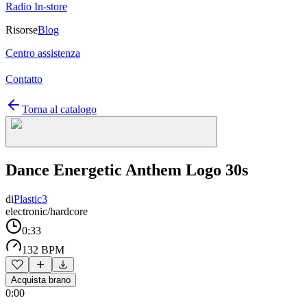
Radio In-store
Risorse
Blog
Centro assistenza
Contatto
Torna al catalogo
Dance Energetic Anthem Logo 30s
di
Plastic3
electronic/hardcore
0:33
132 BPM
Acquista brano
0:00