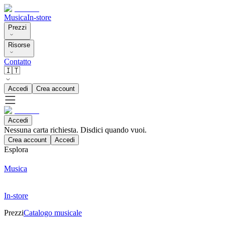
Musica
In-store
Prezzi
Risorse
Contatto
🇮🇹
Accedi
Crea account
Accedi
Nessuna carta richiesta. Disdici quando vuoi.
Crea account
Accedi
Esplora
Musica
In-store
Prezzi
Catalogo musicale