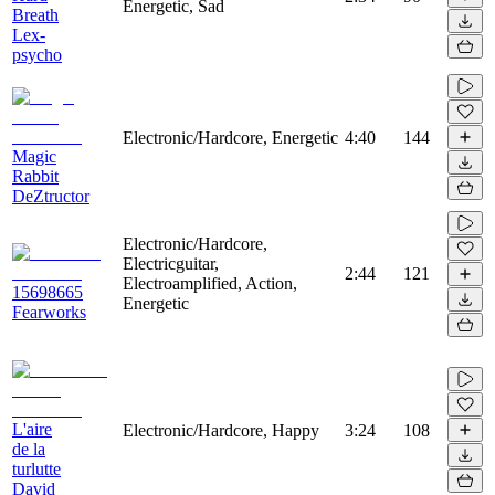
Energetic, Sad
Breath
Lex-
psycho
Electronic/Hardcore, Energetic
4:40
144
Magic
Rabbit
DeZtructor
Electronic/Hardcore,
Electricguitar,
2:44
121
Electroamplified, Action,
15698665
Energetic
Fearworks
L'aire
Electronic/Hardcore, Happy
3:24
108
de la
turlutte
David