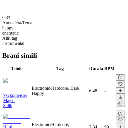
0:33
Atmosfera/Tema
happy
energetic
Altri tag
instrumental
Brani simili
Titolo
Tag
Durata
BPM
Electronic/Hardcore, Dark,
6:48
-
Happy
Psykomeister
Majed
Salih
Electronic/Hardcore,
Hard
2:34
90