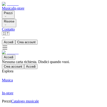
Musica
In-store
Prezzi
Risorse
Contatto
🇮🇹
Accedi
Crea account
Accedi
Nessuna carta richiesta. Disdici quando vuoi.
Crea account
Accedi
Esplora
Musica
In-store
Prezzi
Catalogo musicale