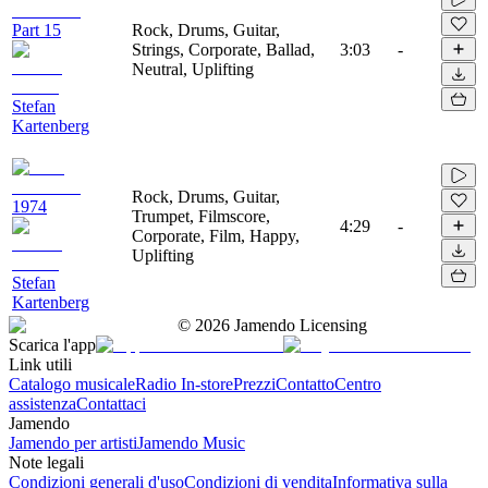
Part 15
Rock, Drums, Guitar,
Strings, Corporate, Ballad,
3:03
-
Neutral, Uplifting
Stefan
Kartenberg
Rock, Drums, Guitar,
1974
Trumpet, Filmscore,
4:29
-
Corporate, Film, Happy,
Uplifting
Stefan
Kartenberg
©
2026
Jamendo Licensing
Scarica l'app
Link utili
Catalogo musicale
Radio In-store
Prezzi
Contatto
Centro
assistenza
Contattaci
Jamendo
Jamendo per artisti
Jamendo Music
Note legali
Condizioni generali d'uso
Condizioni di vendita
Informativa sulla