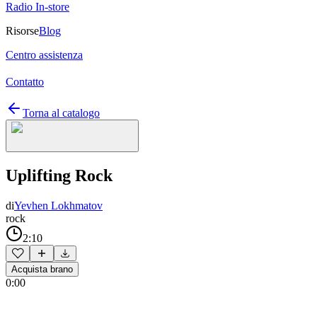
Radio In-store
Risorse
Blog
Centro assistenza
Contatto
Torna al catalogo
Uplifting Rock
di
Yevhen Lokhmatov
rock
2:10
Acquista brano
0:00