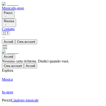
Musica
In-store
Prezzi
Risorse
Contatto
🇮🇹
Accedi
Crea account
Accedi
Nessuna carta richiesta. Disdici quando vuoi.
Crea account
Accedi
Esplora
Musica
In-store
Prezzi
Catalogo musicale