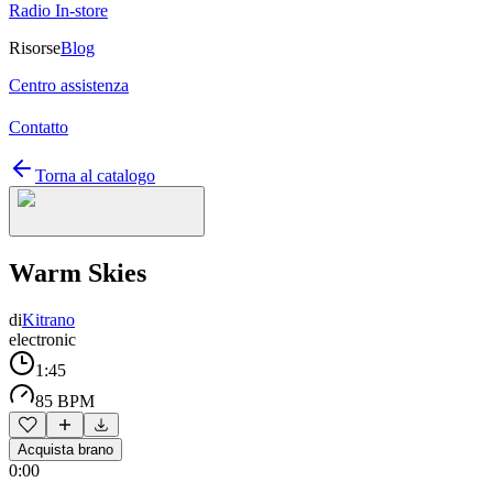
Radio In-store
Risorse
Blog
Centro assistenza
Contatto
Torna al catalogo
Warm Skies
di
Kitrano
electronic
1:45
85 BPM
Acquista brano
0:00