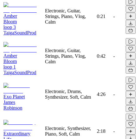
Electronic, Guitar,
Amber
Strings, Piano, Vlog,
0:21
-
Bloom
Calm
loop 3
TaigaSoundProd
Electronic, Guitar,
Amber
Strings, Piano, Vlog,
0:42
-
Bloom
Calm
loop 1
TaigaSoundProd
Electronic, Drums,
4:26
-
Exo Planet
Synthesizer, Soft, Calm
James
Robinson
Electronic, Synthesizer,
2:18
-
Extraordinary
Piano, Soft, Calm