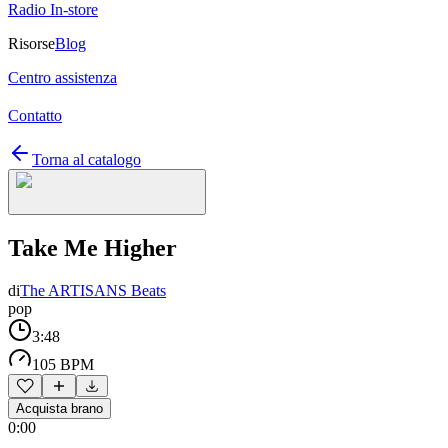
Radio In-store
Risorse
Blog
Centro assistenza
Contatto
Torna al catalogo
Take Me Higher
di
The ARTISANS Beats
pop
3:48
105 BPM
Acquista brano
0:00