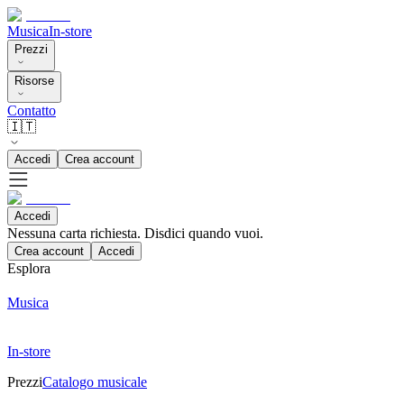
Musica
In-store
Prezzi
Risorse
Contatto
🇮🇹
Accedi
Crea account
Accedi
Nessuna carta richiesta. Disdici quando vuoi.
Crea account
Accedi
Esplora
Musica
In-store
Prezzi
Catalogo musicale