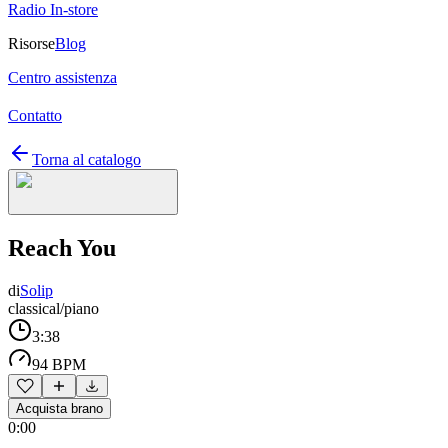
Radio In-store
Risorse
Blog
Centro assistenza
Contatto
Torna al catalogo
Reach You
di
Solip
classical/piano
3:38
94 BPM
Acquista brano
0:00