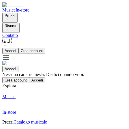
Musica
In-store
Prezzi
Risorse
Contatto
🇮🇹
Accedi
Crea account
Accedi
Nessuna carta richiesta. Disdici quando vuoi.
Crea account
Accedi
Esplora
Musica
In-store
Prezzi
Catalogo musicale