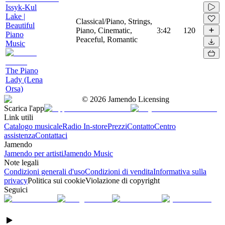
Issyk​-​Kul
Lake |
Classical/Piano, Strings,
Beautiful
Piano, Cinematic,
3:42
120
Piano
Peaceful, Romantic
Music
The Piano
Lady (Lena
Orsa)
©
2026
Jamendo Licensing
Scarica l'app
Link utili
Catalogo musicale
Radio In-store
Prezzi
Contatto
Centro
assistenza
Contattaci
Jamendo
Jamendo per artisti
Jamendo Music
Note legali
Condizioni generali d'uso
Condizioni di vendita
Informativa sulla
privacy
Politica sui cookie
Violazione di copyright
Seguici