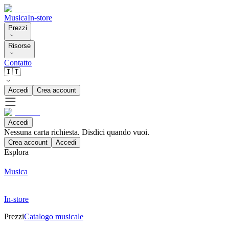
Musica
In-store
Prezzi
Risorse
Contatto
🇮🇹
Accedi
Crea account
Accedi
Nessuna carta richiesta. Disdici quando vuoi.
Crea account
Accedi
Esplora
Musica
In-store
Prezzi
Catalogo musicale