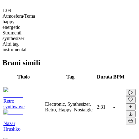
1:09
Atmosfera/Tema
happy
energetic
Strumenti
synthesizer
Altri tag
instrumental
Brani simili
Titolo
Tag
Durata
BPM
Retro
Electronic, Synthesizer,
synthwave
2:31
-
Retro, Happy, Nostalgic
Nazar
Hrushko