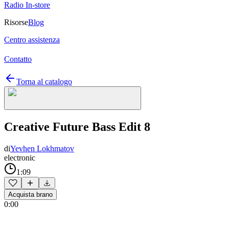
Radio In-store
Risorse
Blog
Centro assistenza
Contatto
Torna al catalogo
Creative Future Bass Edit 8
di
Yevhen Lokhmatov
electronic
1:09
Acquista brano
0:00