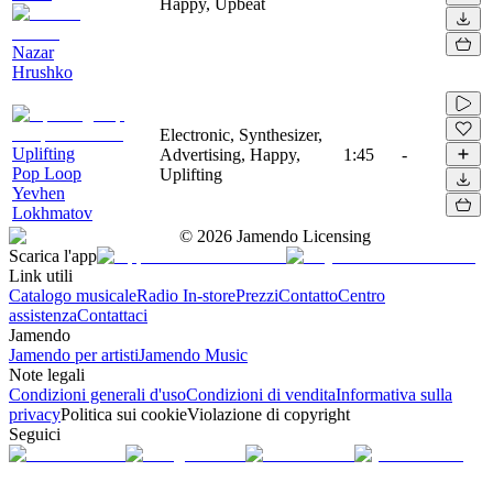
Happy, Upbeat
Nazar
Hrushko
Electronic, Synthesizer,
Uplifting
Advertising, Happy,
1:45
-
Pop Loop
Uplifting
Yevhen
Lokhmatov
©
2026
Jamendo Licensing
Scarica l'app
Link utili
Catalogo musicale
Radio In-store
Prezzi
Contatto
Centro
assistenza
Contattaci
Jamendo
Jamendo per artisti
Jamendo Music
Note legali
Condizioni generali d'uso
Condizioni di vendita
Informativa sulla
privacy
Politica sui cookie
Violazione di copyright
Seguici