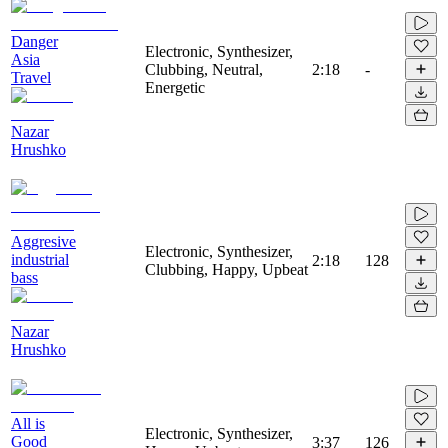
Danger
Electronic, Synthesizer,
Asia
Clubbing, Neutral,
2:18
-
Travel
Energetic
Nazar
Hrushko
Aggresive
Electronic, Synthesizer,
industrial
2:18
128
Clubbing, Happy, Upbeat
bass
Nazar
Hrushko
All is
Electronic, Synthesizer,
Good
3:37
126