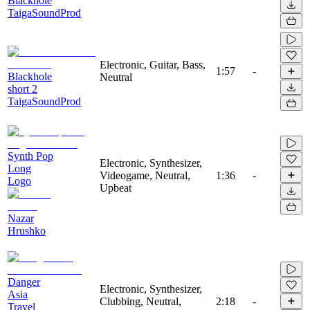
Blackhole
TaigaSoundProd
Electronic, Guitar, Bass,
1:57
-
Blackhole
Neutral
short 2
TaigaSoundProd
Synth Pop
Electronic, Synthesizer,
Long
Videogame, Neutral,
1:36
-
Logo
Upbeat
Nazar
Hrushko
Danger
Electronic, Synthesizer,
Asia
Clubbing, Neutral,
2:18
-
Travel