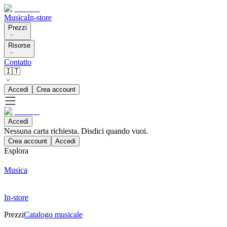
Musica
In-store
Prezzi
Risorse
Contatto
🇮🇹
Accedi
Crea account
Accedi
Nessuna carta richiesta. Disdici quando vuoi.
Crea account
Accedi
Esplora
Musica
In-store
Prezzi
Catalogo musicale