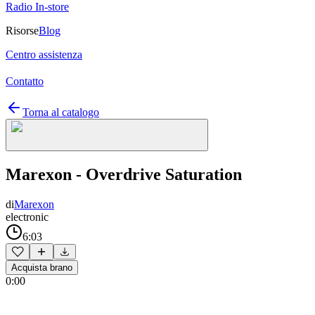
Radio In-store
Risorse
Blog
Centro assistenza
Contatto
Torna al catalogo
Marexon - Overdrive Saturation
di
Marexon
electronic
6:03
Acquista brano
0:00