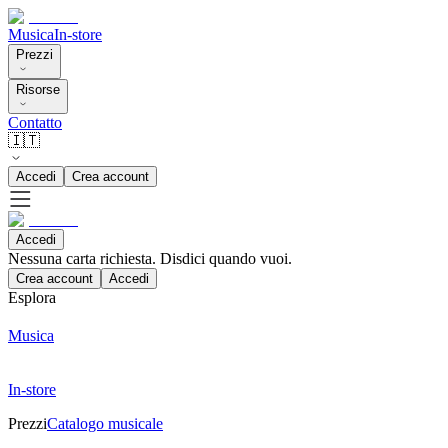
Musica
In-store
Prezzi
Risorse
Contatto
🇮🇹
Accedi
Crea account
Accedi
Nessuna carta richiesta. Disdici quando vuoi.
Crea account
Accedi
Esplora
Musica
In-store
Prezzi
Catalogo musicale