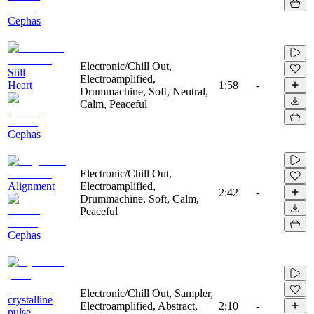
Cephas
Electronic/Chill Out,
Still
Electroamplified,
Heart
1:58
-
Drummachine, Soft, Neutral,
Calm, Peaceful
Cephas
Electronic/Chill Out,
Alignment
Electroamplified,
2:42
-
Drummachine, Soft, Calm,
Peaceful
Cephas
Electronic/Chill Out, Sampler,
crystalline
Electroamplified, Abstract,
2:10
-
pulse