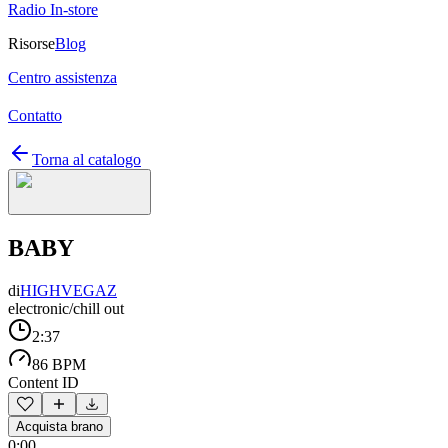
Radio In-store
Risorse
Blog
Centro assistenza
Contatto
Torna al catalogo
BABY
di
HIGHVEGAZ
electronic/chill out
2:37
86 BPM
Content ID
Acquista brano
0:00