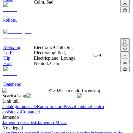
Calm, Sad
kbkbts.
Relaxing
Electronic/Chill Out,
Lo Fi
Electroamplified,
1:39
-
Hip
Electricpiano, Lounge,
Hop
Neutral, Calm
Databend
©
2026
Jamendo Licensing
Scarica l'app
Link utili
Catalogo musicale
Radio In-store
Prezzi
Contatto
Centro
assistenza
Contattaci
Jamendo
Jamendo per artisti
Jamendo Music
Note legali