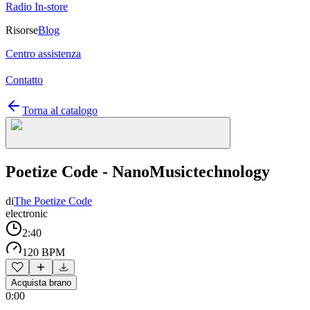
Radio In-store
Risorse
Blog
Centro assistenza
Contatto
Torna al catalogo
Poetize Code - NanoMusictechnology
di
The Poetize Code
electronic
2:40
120 BPM
Acquista brano
0:00