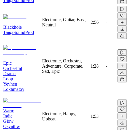
TaigaSoundProd
Electronic, Guitar, Bass,
2:56
-
Neutral
Blackhole
TaigaSoundProd
Electronic, Orchestra,
Epic
Adventure, Corporate,
1:28
-
Orchestral
Sad, Epic
Drama
Loop
Yevhen
Lokhmatov
Warm
Electronic, Happy,
Indie
1:53
-
Upbeat
Glow
Osynthw