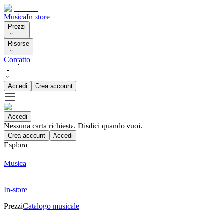
Musica
In-store
Prezzi
Risorse
Contatto
🇮🇹
Accedi
Crea account
Accedi
Nessuna carta richiesta. Disdici quando vuoi.
Crea account
Accedi
Esplora
Musica
In-store
Prezzi
Catalogo musicale