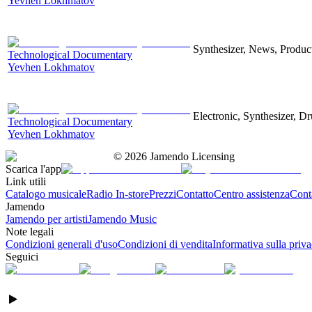
Yevhen Lokhmatov
Synthesizer, News, Producti
Technological Documentary
Yevhen Lokhmatov
Electronic, Synthesizer, D
Technological Documentary
Yevhen Lokhmatov
©
2026
Jamendo Licensing
Scarica l'app
Link utili
Catalogo musicale
Radio In-store
Prezzi
Contatto
Centro assistenza
Conta
Jamendo
Jamendo per artisti
Jamendo Music
Note legali
Condizioni generali d'uso
Condizioni di vendita
Informativa sulla priv
Seguici