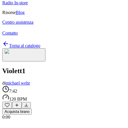
Radio In-store
Risorse
Blog
Centro assistenza
Contatto
Torna al catalogo
Violett1
di
michael wehr
7:42
120 BPM
Acquista brano
0:00