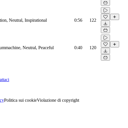
on, Neutral, Inspirational
0:56
122
rummachine, Neutral, Peaceful
0:40
120
ttaci
acy
Politica sui cookie
Violazione di copyright