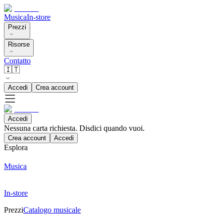
Musica
In-store
Prezzi
Risorse
Contatto
🇮🇹
Accedi
Crea account
Accedi
Nessuna carta richiesta. Disdici quando vuoi.
Crea account
Accedi
Esplora
Musica
In-store
Prezzi
Catalogo musicale