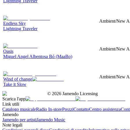
Lightning Traveler
Ambient/New Age
Endless Sky
Lightning Traveler
Ambient/New Age
Oasis
Miguel Angel Albentosa Bó (MaaBo)
Ambient/New Age
Wind of change
Take it Slow
©
2026
Jamendo Licensing
Scarica l'app
Link utili
Catalogo musicale
Radio In-store
Prezzi
Contatto
Centro assistenza
Conta
Jamendo
Jamendo per artisti
Jamendo Music
Note legali