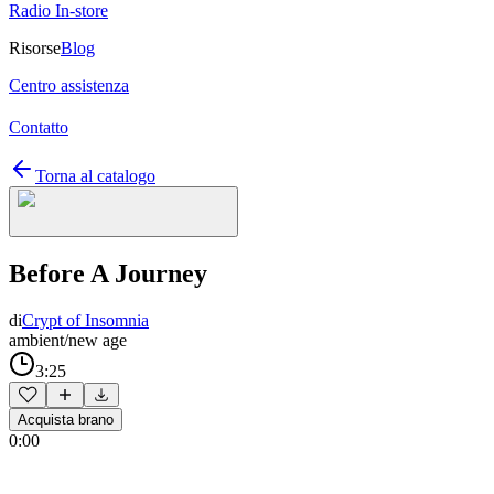
Radio In-store
Risorse
Blog
Centro assistenza
Contatto
Torna al catalogo
Before A Journey
di
Crypt of Insomnia
ambient/new age
3:25
Acquista brano
0:00