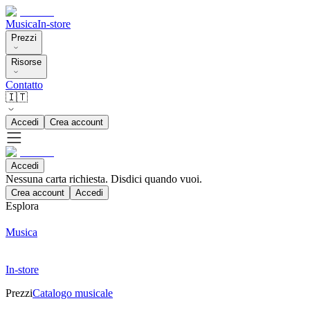
Musica
In-store
Prezzi
Risorse
Contatto
🇮🇹
Accedi
Crea account
Accedi
Nessuna carta richiesta. Disdici quando vuoi.
Crea account
Accedi
Esplora
Musica
In-store
Prezzi
Catalogo musicale