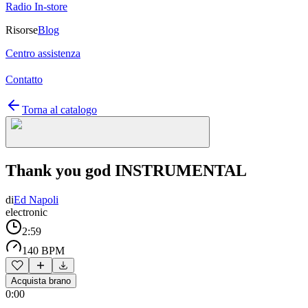
Radio In-store
Risorse
Blog
Centro assistenza
Contatto
Torna al catalogo
Thank you god INSTRUMENTAL
di
Ed Napoli
electronic
2:59
140 BPM
Acquista brano
0:00