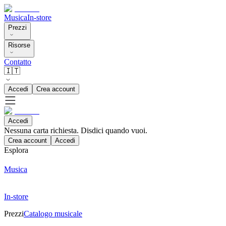
Musica
In-store
Prezzi
Risorse
Contatto
🇮🇹
Accedi
Crea account
Accedi
Nessuna carta richiesta. Disdici quando vuoi.
Crea account
Accedi
Esplora
Musica
In-store
Prezzi
Catalogo musicale