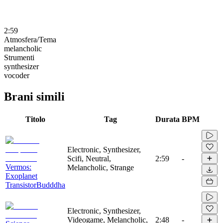
2:59
Atmosfera/Tema
melancholic
Strumenti
synthesizer
vocoder
Brani simili
Titolo
Tag
Durata
BPM
Electronic, Synthesizer,
Scifi, Neutral,
2:59
-
Vermos:
Melancholic, Strange
Exoplanet
TransistorBudddha
Electronic, Synthesizer,
Videogame, Melancholic,
2:48
-