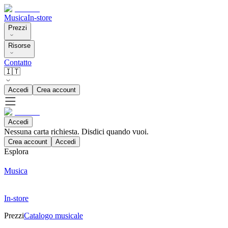
Musica
In-store
Prezzi
Risorse
Contatto
🇮🇹
Accedi
Crea account
Accedi
Nessuna carta richiesta. Disdici quando vuoi.
Crea account
Accedi
Esplora
Musica
In-store
Prezzi
Catalogo musicale