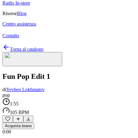
Radio In-store
Risorse
Blog
Centro assistenza
Contatto
Torna al catalogo
Fun Pop Edit 1
di
Yevhen Lokhmatov
pop
1:55
105 BPM
Acquista brano
0:00