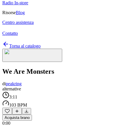
Radio In-store
Risorse
Blog
Centro assistenza
Contatto
Torna al catalogo
We Are Monsters
di
peakring
alternative
3:11
103 BPM
Acquista brano
0:00