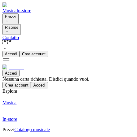
Musica
In-store
Prezzi
Risorse
Contatto
🇮🇹
Accedi
Crea account
Accedi
Nessuna carta richiesta. Disdici quando vuoi.
Crea account
Accedi
Esplora
Musica
In-store
Prezzi
Catalogo musicale