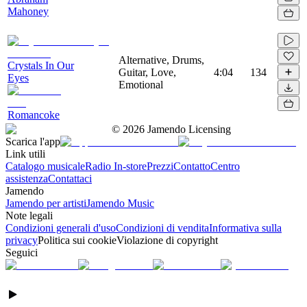
Mahoney
Alternative, Drums,
Crystals In Our
Guitar, Love,
4:04
134
Eyes
Emotional
Romancoke
©
2026
Jamendo Licensing
Scarica l'app
Link utili
Catalogo musicale
Radio In-store
Prezzi
Contatto
Centro
assistenza
Contattaci
Jamendo
Jamendo per artisti
Jamendo Music
Note legali
Condizioni generali d'uso
Condizioni di vendita
Informativa sulla
privacy
Politica sui cookie
Violazione di copyright
Seguici