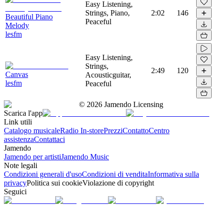
Easy Listening,
Strings, Piano,
2:02
146
Beautiful Piano
Peaceful
Melody
lesfm
Easy Listening,
Strings,
2:49
120
Canvas
Acousticguitar,
lesfm
Peaceful
©
2026
Jamendo Licensing
Scarica l'app
Link utili
Catalogo musicale
Radio In-store
Prezzi
Contatto
Centro
assistenza
Contattaci
Jamendo
Jamendo per artisti
Jamendo Music
Note legali
Condizioni generali d'uso
Condizioni di vendita
Informativa sulla
privacy
Politica sui cookie
Violazione di copyright
Seguici