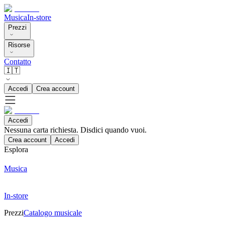
Musica
In-store
Prezzi
Risorse
Contatto
🇮🇹
Accedi
Crea account
Accedi
Nessuna carta richiesta. Disdici quando vuoi.
Crea account
Accedi
Esplora
Musica
In-store
Prezzi
Catalogo musicale