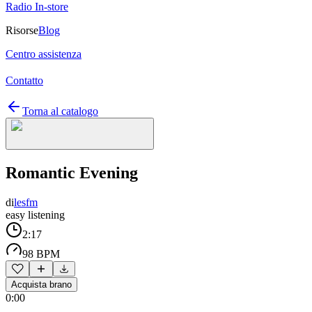
Radio In-store
Risorse
Blog
Centro assistenza
Contatto
Torna al catalogo
Romantic Evening
di
lesfm
easy listening
2:17
98 BPM
Acquista brano
0:00