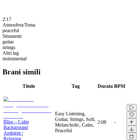
2:17
Atmosfera/Tema
peaceful
Strumenti
guitar
strings
Altri tag
instrumental
Brani simili
Titolo
Tag
Durata
BPM
Easy Listening,
Guitar, Strings, Soft,
Bliss – Calm
2:08
-
Melancholic, Calm,
Background
Peaceful
Ambient /
Relaxing