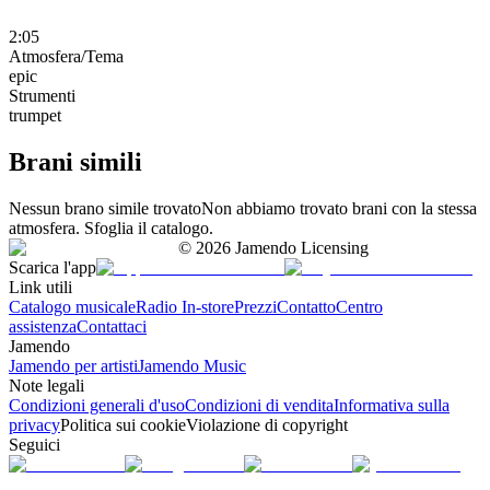
2:05
Atmosfera/Tema
epic
Strumenti
trumpet
Brani simili
Nessun brano simile trovato
Non abbiamo trovato brani con la stessa
atmosfera. Sfoglia il catalogo.
©
2026
Jamendo Licensing
Scarica l'app
Link utili
Catalogo musicale
Radio In-store
Prezzi
Contatto
Centro
assistenza
Contattaci
Jamendo
Jamendo per artisti
Jamendo Music
Note legali
Condizioni generali d'uso
Condizioni di vendita
Informativa sulla
privacy
Politica sui cookie
Violazione di copyright
Seguici