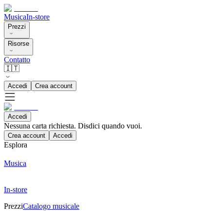
Musica
In-store
Prezzi
Risorse
Contatto
🇮🇹
Accedi
Crea account
Accedi
Nessuna carta richiesta. Disdici quando vuoi.
Crea account
Accedi
Esplora
Musica
In-store
Prezzi
Catalogo musicale