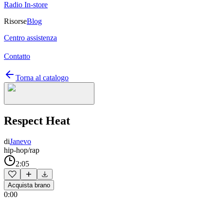
Radio In-store
Risorse
Blog
Centro assistenza
Contatto
Torna al catalogo
Respect Heat
di
Janevo
hip-hop/rap
2:05
Acquista brano
0:00