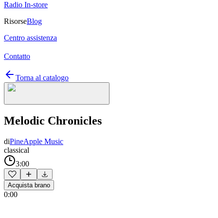
Radio In-store
Risorse
Blog
Centro assistenza
Contatto
Torna al catalogo
Melodic Chronicles
di
PineApple Music
classical
3:00
Acquista brano
0:00