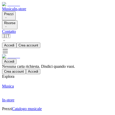
Musica
In-store
Prezzi
Risorse
Contatto
🇮🇹
Accedi
Crea account
Accedi
Nessuna carta richiesta. Disdici quando vuoi.
Crea account
Accedi
Esplora
Musica
In-store
Prezzi
Catalogo musicale