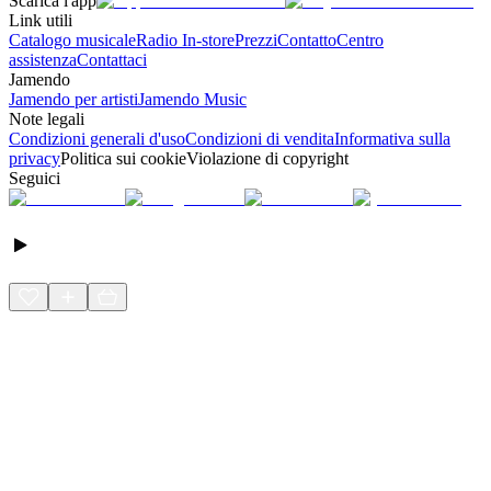
Scarica l'app
Link utili
Catalogo musicale
Radio In-store
Prezzi
Contatto
Centro
assistenza
Contattaci
Jamendo
Jamendo per artisti
Jamendo Music
Note legali
Condizioni generali d'uso
Condizioni di vendita
Informativa sulla
privacy
Politica sui cookie
Violazione di copyright
Seguici