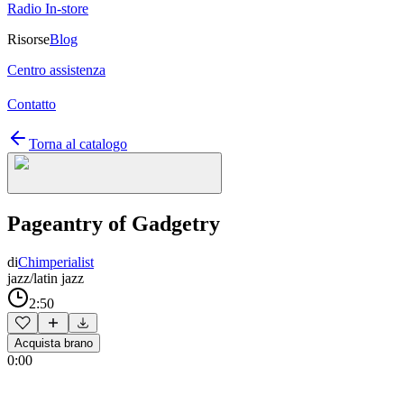
Radio In-store
Risorse
Blog
Centro assistenza
Contatto
Torna al catalogo
Pageantry of Gadgetry
di
Chimperialist
jazz/latin jazz
2:50
Acquista brano
0:00