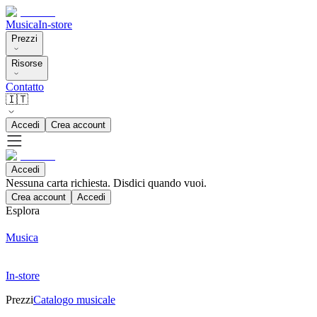
Musica
In-store
Prezzi
Risorse
Contatto
🇮🇹
Accedi
Crea account
Accedi
Nessuna carta richiesta. Disdici quando vuoi.
Crea account
Accedi
Esplora
Musica
In-store
Prezzi
Catalogo musicale