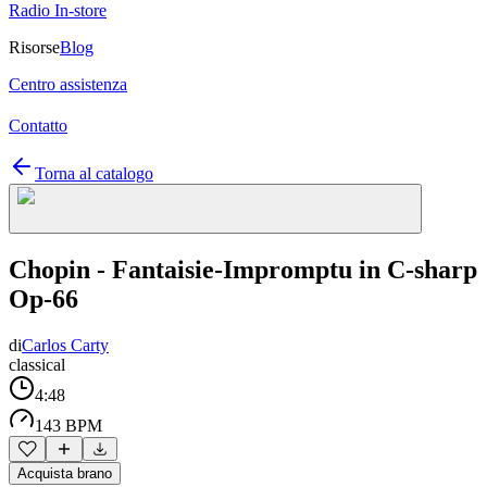
Radio In-store
Risorse
Blog
Centro assistenza
Contatto
Torna al catalogo
Chopin - Fantaisie-Impromptu in C-sharp
Op-66
di
Carlos Carty
classical
4:48
143 BPM
Acquista brano