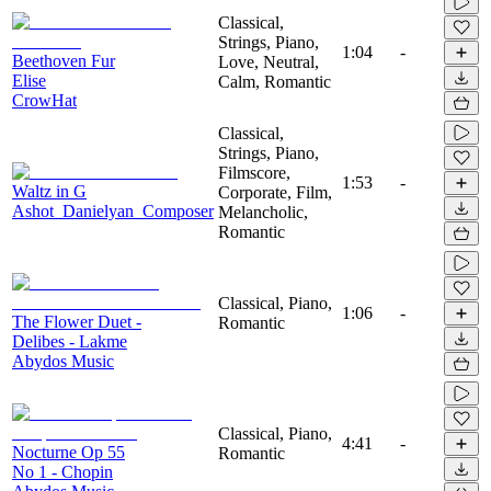
Classical,
Strings, Piano,
1:04
-
Beethoven Fur
Love, Neutral,
Elise
Calm, Romantic
CrowHat
Classical,
Strings, Piano,
Filmscore,
1:53
-
Waltz in G
Corporate, Film,
Ashot_Danielyan_Composer
Melancholic,
Romantic
Classical, Piano,
1:06
-
The Flower Duet -
Romantic
Delibes - Lakme
Abydos Music
Classical, Piano,
4:41
-
Nocturne Op 55
Romantic
No 1 - Chopin