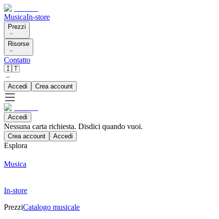
Musica
In-store
Prezzi
Risorse
Contatto
🇮🇹
Accedi
Crea account
Accedi
Nessuna carta richiesta. Disdici quando vuoi.
Crea account
Accedi
Esplora
Musica
In-store
Prezzi
Catalogo musicale