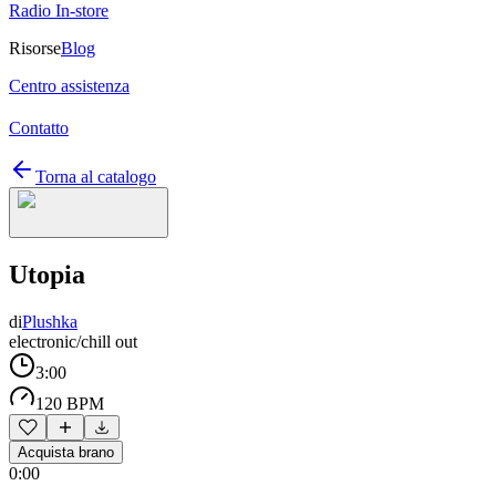
Radio In-store
Risorse
Blog
Centro assistenza
Contatto
Torna al catalogo
Utopia
di
Plushka
electronic/chill out
3:00
120 BPM
Acquista brano
0:00