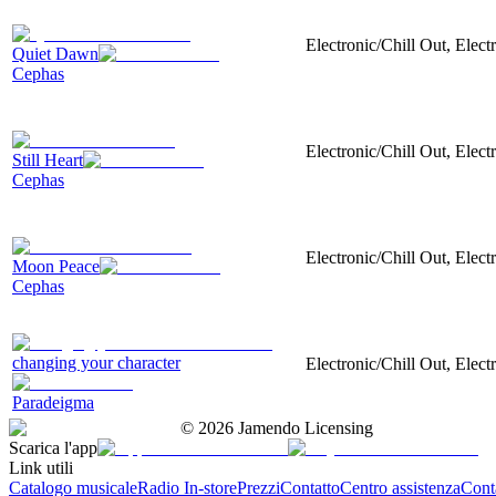
Electronic/Chill Out, Elect
Quiet Dawn
Cephas
Electronic/Chill Out, Elec
Still Heart
Cephas
Electronic/Chill Out, Elect
Moon Peace
Cephas
changing your character
Electronic/Chill Out, Elect
Paradeigma
©
2026
Jamendo Licensing
Scarica l'app
Link utili
Catalogo musicale
Radio In-store
Prezzi
Contatto
Centro assistenza
Conta