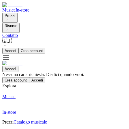
Musica
In-store
Prezzi
Risorse
Contatto
🇮🇹
Accedi
Crea account
Accedi
Nessuna carta richiesta. Disdici quando vuoi.
Crea account
Accedi
Esplora
Musica
In-store
Prezzi
Catalogo musicale