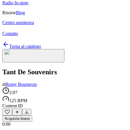
Radio In-store
Risorse
Blog
Centro assistenza
Contatto
Torna al catalogo
Tant De Souvenirs
di
Remy Bourgeois
2:07
125 BPM
Content ID
Acquista brano
0:00