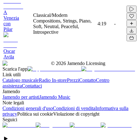
A
Classical/Modern
Venezia
Compositions, Strings, Piano,
con
4:19
-
Soft, Neutral, Peaceful,
Pilar
Introspective
Oscar
Avila
©
2026
Jamendo Licensing
Scarica l'app
Link utili
Catalogo musicale
Radio In-store
Prezzi
Contatto
Centro
assistenza
Contattaci
Jamendo
Jamendo per artisti
Jamendo Music
Note legali
Condizioni generali d'uso
Condizioni di vendita
Informativa sulla
privacy
Politica sui cookie
Violazione di copyright
Seguici