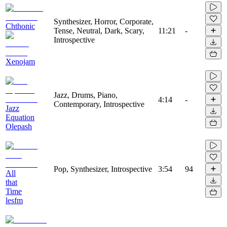
Synthesizer, Horror, Corporate,
Chthonic
Tense, Neutral, Dark, Scary,
11:21
-
Introspective
Xenojam
Jazz, Drums, Piano,
4:14
-
Contemporary, Introspective
Jazz
Equation
Olepash
Pop, Synthesizer, Introspective
3:54
94
All
that
Time
lesfm