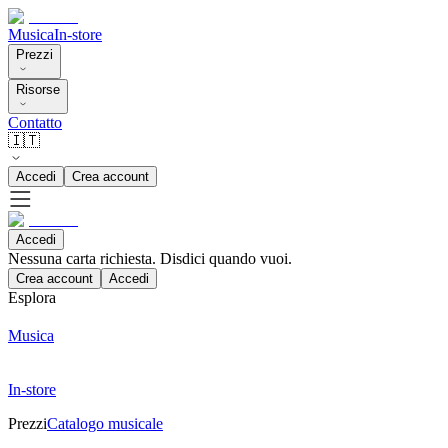
Musica
In-store
Prezzi
Risorse
Contatto
🇮🇹
Accedi
Crea account
Accedi
Nessuna carta richiesta. Disdici quando vuoi.
Crea account
Accedi
Esplora
Musica
In-store
Prezzi
Catalogo musicale