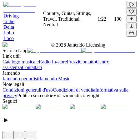
Country, Guitar, Strings,
Driving
Travel, Traditional,
1:22
100
to the
Neutral
Delta
Lobo
Loco
©
2026
Jamendo Licensing
Scarica l'app
Link utili
Catalogo musicale
Radio In-store
Prezzi
Contatto
Centro
assistenza
Contattaci
Jamendo
Jamendo per artisti
Jamendo Music
Note legali
Condizioni generali d'uso
Condizioni di vendita
Informativa sulla
privacy
Politica sui cookie
Violazione di copyright
Seguici