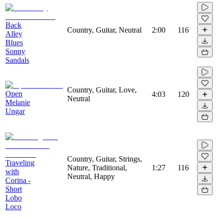
Back
Country, Guitar, Neutral
2:00
116
Alley
Blues
Sonny
Sandals
Country, Guitar, Love,
Open
4:03
120
Neutral
Melanie
Ungar
Country, Guitar, Strings,
Traveling
Nature, Traditional,
1:27
116
with
Neutral, Happy
Corina -
Short
Lobo
Loco