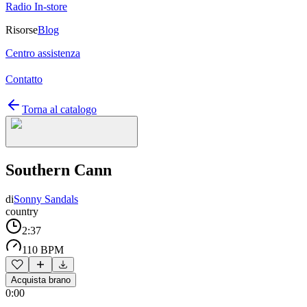
Radio In-store
Risorse
Blog
Centro assistenza
Contatto
Torna al catalogo
Southern Cann
di
Sonny Sandals
country
2:37
110 BPM
Acquista brano
0:00