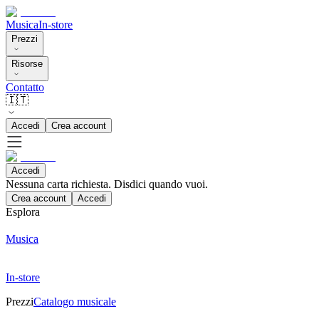
Musica
In-store
Prezzi
Risorse
Contatto
🇮🇹
Accedi
Crea account
Accedi
Nessuna carta richiesta. Disdici quando vuoi.
Crea account
Accedi
Esplora
Musica
In-store
Prezzi
Catalogo musicale