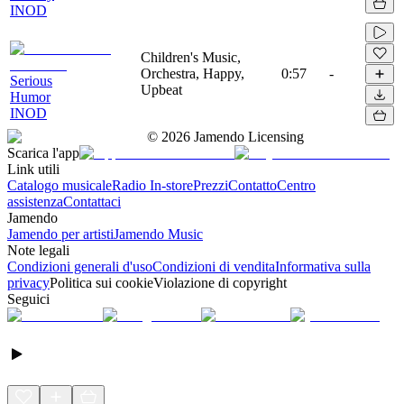
INOD
Children's Music,
Orchestra, Happy,
0:57
-
Serious
Upbeat
Humor
INOD
©
2026
Jamendo Licensing
Scarica l'app
Link utili
Catalogo musicale
Radio In-store
Prezzi
Contatto
Centro
assistenza
Contattaci
Jamendo
Jamendo per artisti
Jamendo Music
Note legali
Condizioni generali d'uso
Condizioni di vendita
Informativa sulla
privacy
Politica sui cookie
Violazione di copyright
Seguici