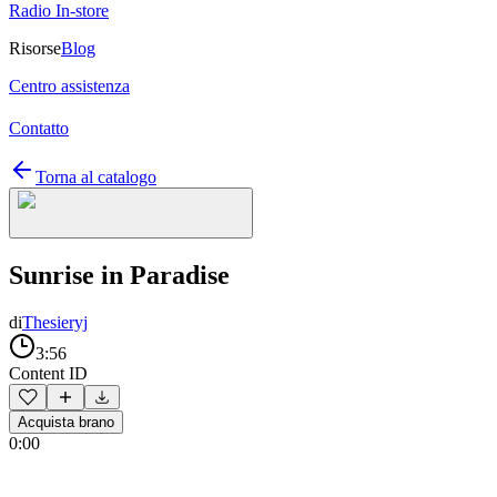
Radio In-store
Risorse
Blog
Centro assistenza
Contatto
Torna al catalogo
Sunrise in Paradise
di
Thesieryj
3:56
Content ID
Acquista brano
0:00