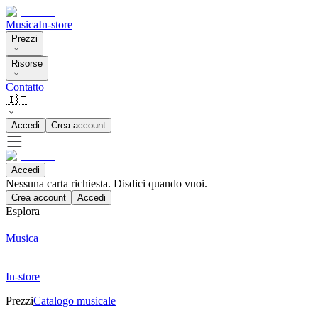
Musica
In-store
Prezzi
Risorse
Contatto
🇮🇹
Accedi
Crea account
Accedi
Nessuna carta richiesta. Disdici quando vuoi.
Crea account
Accedi
Esplora
Musica
In-store
Prezzi
Catalogo musicale