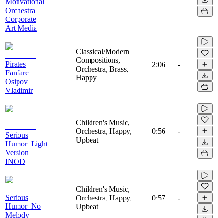
Motivational
Orchestral
Corporate
Art Media
Classical/Modern
Compositions,
Pirates
2:06
-
Orchestra, Brass,
Fanfare
Happy
Osipov
Vladimir
Children's Music,
Orchestra, Happy,
0:56
-
Serious
Upbeat
Humor_Light
Version
INOD
Children's Music,
Serious
Orchestra, Happy,
0:57
-
Humor_No
Upbeat
Melody