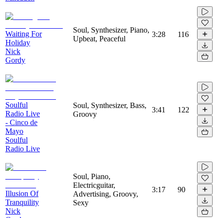
Soul, Synthesizer, Piano,
Waiting For
3:28
116
Upbeat, Peaceful
Holiday
Nick
Gordy
Soulful
Soul, Synthesizer, Bass,
3:41
122
Radio Live
Groovy
- Cinco de
Mayo
Soulful
Radio Live
Soul, Piano,
Electricguitar,
3:17
90
Illusion Of
Advertising, Groovy,
Tranquility
Sexy
Nick