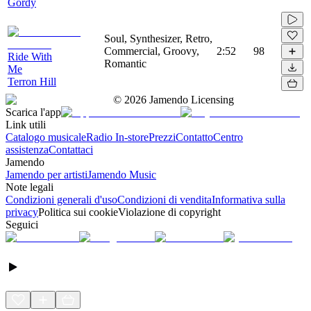
Gordy
Soul, Synthesizer, Retro,
Commercial, Groovy,
2:52
98
Ride With
Romantic
Me
Terron Hill
©
2026
Jamendo Licensing
Scarica l'app
Link utili
Catalogo musicale
Radio In-store
Prezzi
Contatto
Centro
assistenza
Contattaci
Jamendo
Jamendo per artisti
Jamendo Music
Note legali
Condizioni generali d'uso
Condizioni di vendita
Informativa sulla
privacy
Politica sui cookie
Violazione di copyright
Seguici