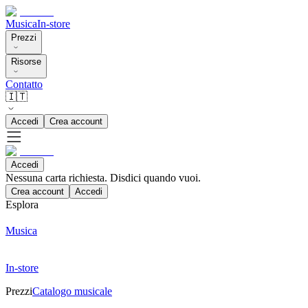
Musica
In-store
Prezzi
Risorse
Contatto
🇮🇹
Accedi
Crea account
Accedi
Nessuna carta richiesta. Disdici quando vuoi.
Crea account
Accedi
Esplora
Musica
In-store
Prezzi
Catalogo musicale