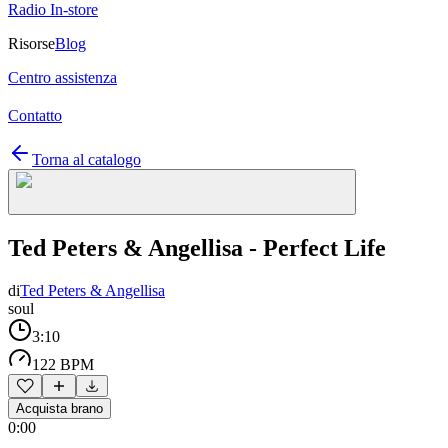
Radio In-store
Risorse
Blog
Centro assistenza
Contatto
Torna al catalogo
Ted Peters & Angellisa - Perfect Life
di
Ted Peters & Angellisa
soul
3:10
122 BPM
Acquista brano
0:00