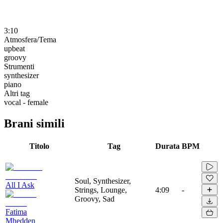
3:10
Atmosfera/Tema
upbeat
groovy
Strumenti
synthesizer
piano
Altri tag
vocal - female
Brani simili
Titolo
Tag
Durata
BPM
Soul, Synthesizer,
All I Ask
Strings, Lounge,
4:09
-
Groovy, Sad
Fatima
Mhedden