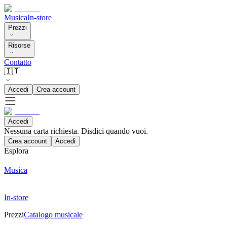
Musica
In-store
Prezzi
Risorse
Contatto
🇮🇹
Accedi
Crea account
Accedi
Nessuna carta richiesta. Disdici quando vuoi.
Crea account
Accedi
Esplora
Musica
In-store
Prezzi
Catalogo musicale