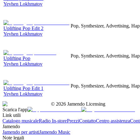
Yevhen Lokhmatov
Pop, Synthesizer, Advertising, Hap
Uplifting Pop Edit 2
Yevhen Lokhmatov
Pop, Synthesizer, Advertising, Hap
Uplifting Pop
Yevhen Lokhmatov
Pop, Synthesizer, Advertising, Hap
Uplifting Pop Edit 1
Yevhen Lokhmatov
©
2026
Jamendo Licensing
Scarica l'app
Link utili
Catalogo musicale
Radio In-store
Prezzi
Contatto
Centro assistenza
Conta
Jamendo
Jamendo per artisti
Jamendo Music
Note legali