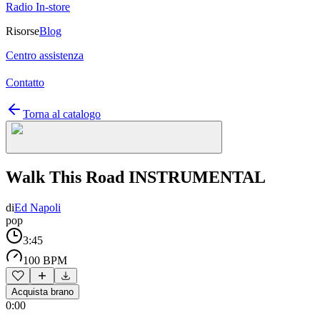
Radio In-store
Risorse
Blog
Centro assistenza
Contatto
Torna al catalogo
Walk This Road INSTRUMENTAL
di
Ed Napoli
pop
3:45
100 BPM
Acquista brano
0:00