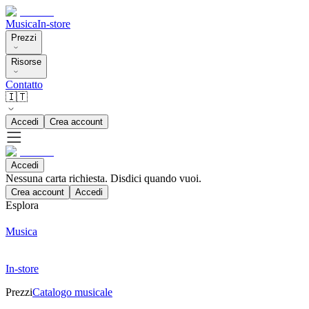
Musica
In-store
Prezzi
Risorse
Contatto
🇮🇹
Accedi
Crea account
Accedi
Nessuna carta richiesta. Disdici quando vuoi.
Crea account
Accedi
Esplora
Musica
In-store
Prezzi
Catalogo musicale