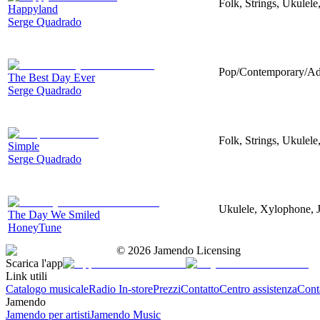
Folk, Strings, Ukulel
Happyland
Serge Quadrado
Pop/Contemporary/Adu
The Best Day Ever
Serge Quadrado
Folk, Strings, Ukulel
Simple
Serge Quadrado
Ukulele, Xylophone, 
The Day We Smiled
HoneyTune
©
2026
Jamendo Licensing
Scarica l'app
Link utili
Catalogo musicale
Radio In-store
Prezzi
Contatto
Centro assistenza
Conta
Jamendo
Jamendo per artisti
Jamendo Music