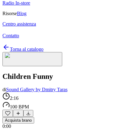
Radio In-store
Risorse
Blog
Centro assistenza
Contatto
Torna al catalogo
Children Funny
di
Sound Gallery by Dmitry Taras
2:16
100 BPM
Acquista brano
0:00