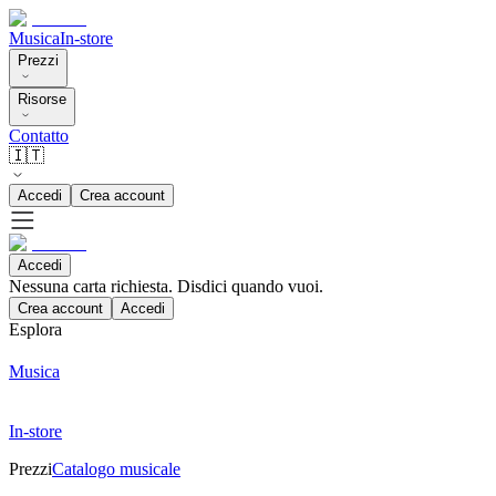
Musica
In-store
Prezzi
Risorse
Contatto
🇮🇹
Accedi
Crea account
Accedi
Nessuna carta richiesta. Disdici quando vuoi.
Crea account
Accedi
Esplora
Musica
In-store
Prezzi
Catalogo musicale