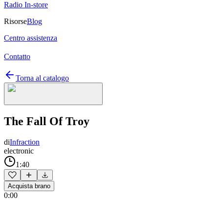
Radio In-store
Risorse
Blog
Centro assistenza
Contatto
Torna al catalogo
The Fall Of Troy
di
Infraction
electronic
1:40
Acquista brano
0:00