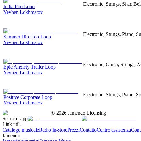
Electronic, Strings, Sitar, 
India Pop Loop
Yevhen Lokhmatov
Electronic, Strings, Piano,
Summer Hip Hop Loop
Yevhen Lokhmatov
Electronic, Guitar, Strings, A
Epic Anxiety Trailer Loop
Yevhen Lokhmatov
Electronic, Strings, Piano, S
Positive Corporate Loop
Yevhen Lokhmatov
©
2026
Jamendo Licensing
Scarica l'app
Link utili
Catalogo musicale
Radio In-store
Prezzi
Contatto
Centro assistenza
Conta
Jamendo