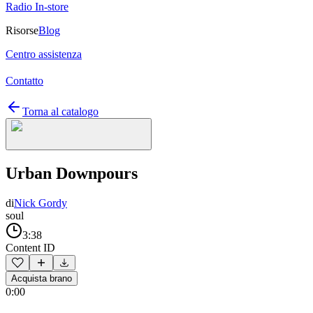
Radio In-store
Risorse
Blog
Centro assistenza
Contatto
Torna al catalogo
Urban Downpours
di
Nick Gordy
soul
3:38
Content ID
Acquista brano
0:00