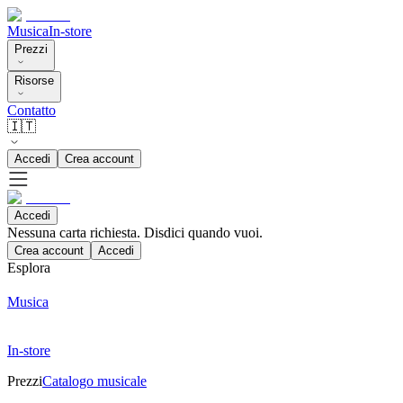
Musica
In-store
Prezzi
Risorse
Contatto
🇮🇹
Accedi
Crea account
Accedi
Nessuna carta richiesta. Disdici quando vuoi.
Crea account
Accedi
Esplora
Musica
In-store
Prezzi
Catalogo musicale