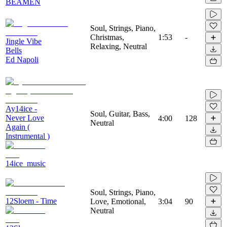
BEAMEN
Soul, Strings, Piano,
Christmas,
1:53
-
Jingle Vibe
Relaxing, Neutral
Bells
Ed Napoli
Ay14ice -
Soul, Guitar, Bass,
Never Love
4:00
128
Neutral
Again (
Instrumental )
14ice_music
Soul, Strings, Piano,
12Sloem - Time
Love, Emotional,
3:04
90
Neutral