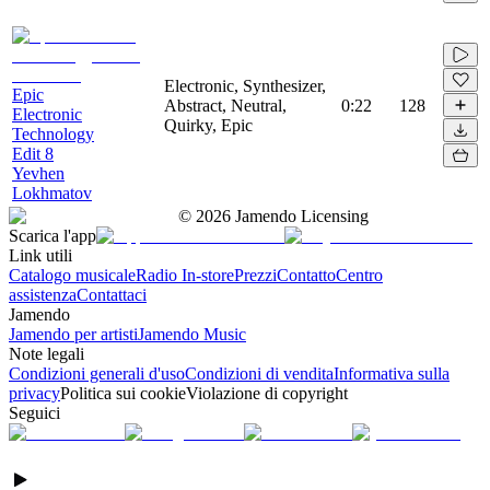
Electronic, Synthesizer,
Epic
Abstract, Neutral,
0:22
128
Electronic
Quirky, Epic
Technology
Edit 8
Yevhen
Lokhmatov
©
2026
Jamendo Licensing
Scarica l'app
Link utili
Catalogo musicale
Radio In-store
Prezzi
Contatto
Centro
assistenza
Contattaci
Jamendo
Jamendo per artisti
Jamendo Music
Note legali
Condizioni generali d'uso
Condizioni di vendita
Informativa sulla
privacy
Politica sui cookie
Violazione di copyright
Seguici