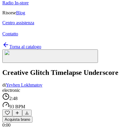
Radio In-store
Risorse
Blog
Centro assistenza
Contatto
Torna al catalogo
Creative Glitch Timelapse Underscore
di
Yevhen Lokhmatov
electronic
2:48
93 BPM
Acquista brano
0:00