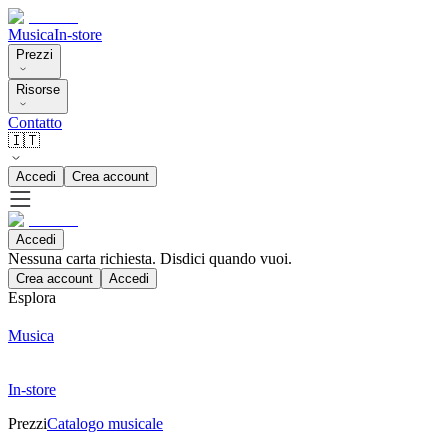
Musica
In-store
Prezzi
Risorse
Contatto
🇮🇹
Accedi
Crea account
Accedi
Nessuna carta richiesta. Disdici quando vuoi.
Crea account
Accedi
Esplora
Musica
In-store
Prezzi
Catalogo musicale