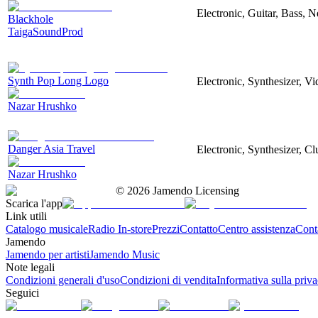
Electronic, Guitar, Bass, N
Blackhole
TaigaSoundProd
Synth Pop Long Logo
Electronic, Synthesizer, V
Nazar Hrushko
Danger Asia Travel
Electronic, Synthesizer, Cl
Nazar Hrushko
©
2026
Jamendo Licensing
Scarica l'app
Link utili
Catalogo musicale
Radio In-store
Prezzi
Contatto
Centro assistenza
Conta
Jamendo
Jamendo per artisti
Jamendo Music
Note legali
Condizioni generali d'uso
Condizioni di vendita
Informativa sulla priv
Seguici