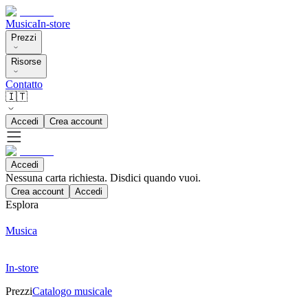
Musica
In-store
Prezzi
Risorse
Contatto
🇮🇹
Accedi
Crea account
Accedi
Nessuna carta richiesta. Disdici quando vuoi.
Crea account
Accedi
Esplora
Musica
In-store
Prezzi
Catalogo musicale