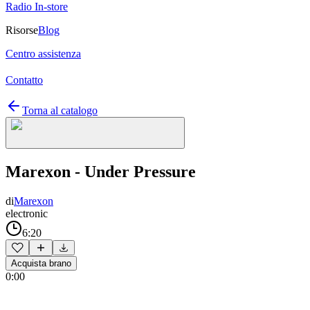
Radio In-store
Risorse
Blog
Centro assistenza
Contatto
Torna al catalogo
Marexon - Under Pressure
di
Marexon
electronic
6:20
Acquista brano
0:00