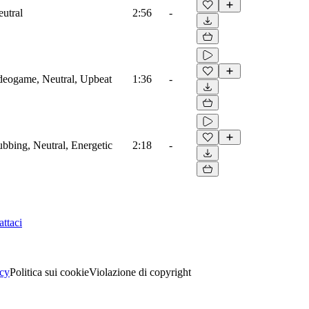
eutral
2:56
-
ideogame, Neutral, Upbeat
1:36
-
ubbing, Neutral, Energetic
2:18
-
ttaci
acy
Politica sui cookie
Violazione di copyright