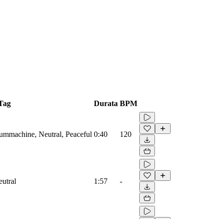
Tag
Durata
BPM
rummachine, Neutral, Peaceful
0:40
120
eutral
1:57
-