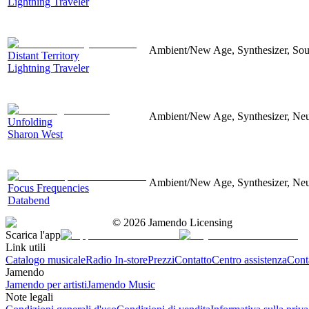
Lightning Traveler
Ambient/New Age, Synthesizer, Soun
Distant Territory
Lightning Traveler
Ambient/New Age, Synthesizer, Neu
Unfolding
Sharon West
Ambient/New Age, Synthesizer, Neu
Focus Frequencies
Databend
©
2026
Jamendo Licensing
Scarica l'app
Link utili
Catalogo musicale
Radio In-store
Prezzi
Contatto
Centro assistenza
Conta
Jamendo
Jamendo per artisti
Jamendo Music
Note legali