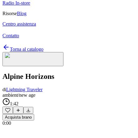
Radio In-store
Risorse
Blog
Centro assistenza
Contatto
Torna al catalogo
Alpine Horizons
di
Lightning Traveler
ambient/new age
1:42
Acquista brano
0:00