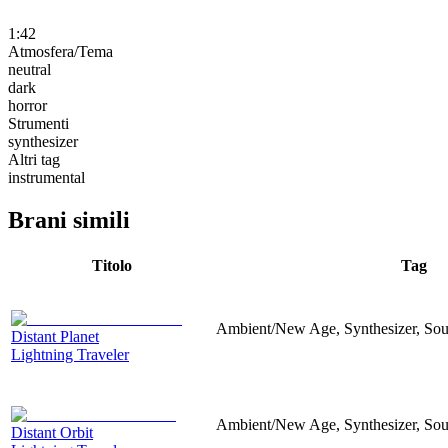
1:42
Atmosfera/Tema
neutral
dark
horror
Strumenti
synthesizer
Altri tag
instrumental
Brani simili
Titolo
Tag
Ambient/New Age, Synthesizer, Sou
Distant Planet
Lightning Traveler
Ambient/New Age, Synthesizer, Sou
Distant Orbit