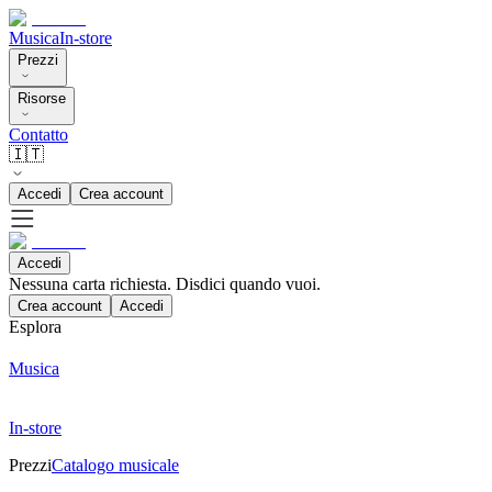
Musica
In-store
Prezzi
Risorse
Contatto
🇮🇹
Accedi
Crea account
Accedi
Nessuna carta richiesta. Disdici quando vuoi.
Crea account
Accedi
Esplora
Musica
In-store
Prezzi
Catalogo musicale