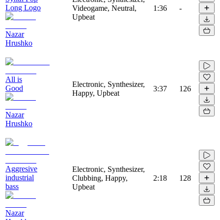
Long Logo
Videogame, Neutral,
1:36
-
Upbeat
Nazar
Hrushko
All is
Electronic, Synthesizer,
Good
3:37
126
Happy, Upbeat
Nazar
Hrushko
Aggresive
Electronic, Synthesizer,
industrial
Clubbing, Happy,
2:18
128
bass
Upbeat
Nazar