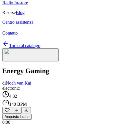
Radio In-store
Risorse
Blog
Centro assistenza
Contatto
Torna al catalogo
Energy Gaming
di
Noah van Kai
electronic
4:32
140 BPM
Acquista brano
0:00