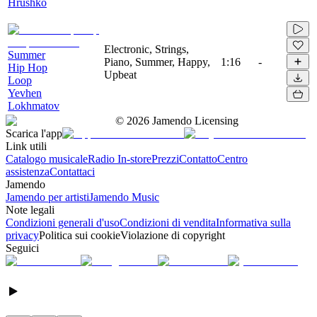
Hrushko
Electronic, Strings,
Summer
Piano, Summer, Happy,
1:16
-
Hip Hop
Upbeat
Loop
Yevhen
Lokhmatov
©
2026
Jamendo Licensing
Scarica l'app
Link utili
Catalogo musicale
Radio In-store
Prezzi
Contatto
Centro
assistenza
Contattaci
Jamendo
Jamendo per artisti
Jamendo Music
Note legali
Condizioni generali d'uso
Condizioni di vendita
Informativa sulla
privacy
Politica sui cookie
Violazione di copyright
Seguici