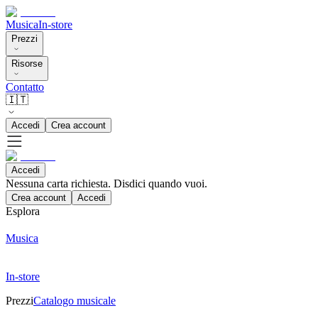
Musica
In-store
Prezzi
Risorse
Contatto
🇮🇹
Accedi
Crea account
Accedi
Nessuna carta richiesta. Disdici quando vuoi.
Crea account
Accedi
Esplora
Musica
In-store
Prezzi
Catalogo musicale