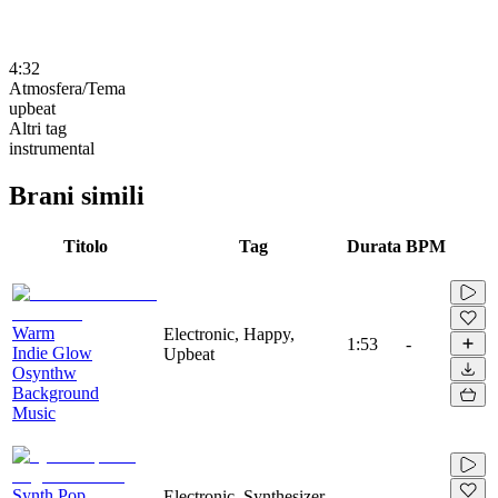
4:32
Atmosfera/Tema
upbeat
Altri tag
instrumental
Brani simili
Titolo
Tag
Durata
BPM
Warm
Electronic, Happy,
1:53
-
Indie Glow
Upbeat
Osynthw
Background
Music
Synth Pop
Electronic, Synthesizer,