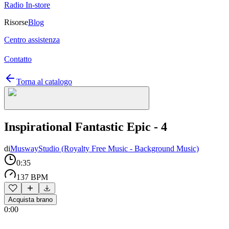
Radio In-store
Risorse
Blog
Centro assistenza
Contatto
Torna al catalogo
Inspirational Fantastic Epic - 4
di
MuswayStudio (Royalty Free Music - Background Music)
0:35
137 BPM
Acquista brano
0:00