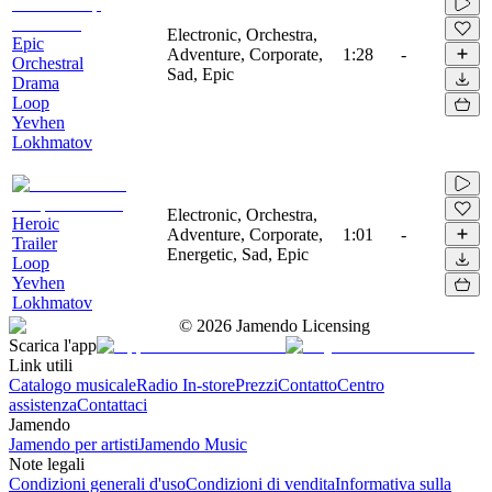
Electronic, Orchestra,
Epic
Adventure, Corporate,
1:28
-
Orchestral
Sad, Epic
Drama
Loop
Yevhen
Lokhmatov
Electronic, Orchestra,
Heroic
Adventure, Corporate,
1:01
-
Trailer
Energetic, Sad, Epic
Loop
Yevhen
Lokhmatov
©
2026
Jamendo Licensing
Scarica l'app
Link utili
Catalogo musicale
Radio In-store
Prezzi
Contatto
Centro
assistenza
Contattaci
Jamendo
Jamendo per artisti
Jamendo Music
Note legali
Condizioni generali d'uso
Condizioni di vendita
Informativa sulla