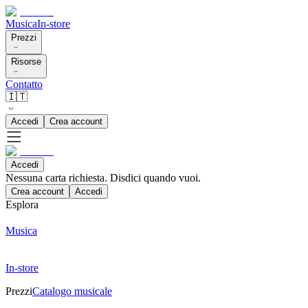
Musica
In-store
Prezzi
Risorse
Contatto
🇮🇹
Accedi
Crea account
Accedi
Nessuna carta richiesta. Disdici quando vuoi.
Crea account
Accedi
Esplora
Musica
In-store
Prezzi
Catalogo musicale