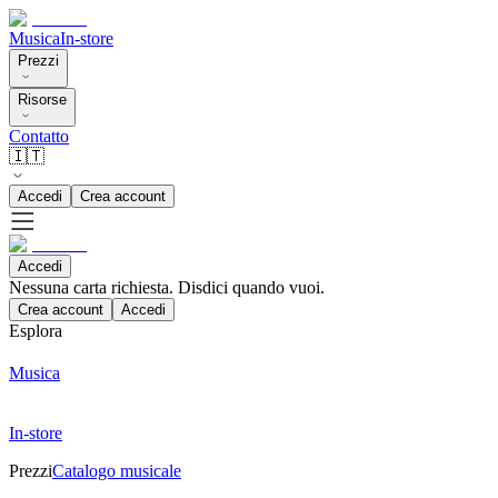
Musica
In-store
Prezzi
Risorse
Contatto
🇮🇹
Accedi
Crea account
Accedi
Nessuna carta richiesta. Disdici quando vuoi.
Crea account
Accedi
Esplora
Musica
In-store
Prezzi
Catalogo musicale