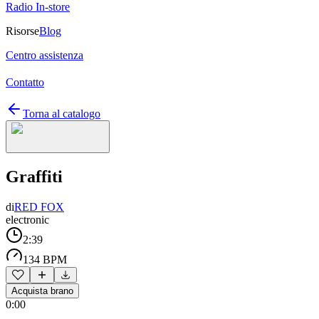
Radio In-store
Risorse
Blog
Centro assistenza
Contatto
Torna al catalogo
Graffiti
di
RED FOX
electronic
2:39
134 BPM
Acquista brano
0:00