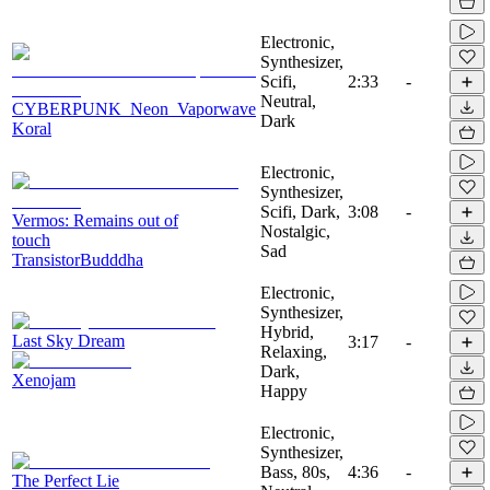
Electronic,
Synthesizer,
Scifi,
2:33
-
Neutral,
CYBERPUNK_Neon_Vaporwave
Dark
Koral
Electronic,
Synthesizer,
Scifi, Dark,
3:08
-
Vermos: Remains out of
Nostalgic,
touch
Sad
TransistorBudddha
Electronic,
Synthesizer,
Hybrid,
Last Sky Dream
3:17
-
Relaxing,
Dark,
Xenojam
Happy
Electronic,
Synthesizer,
Bass, 80s,
4:36
-
The Perfect Lie