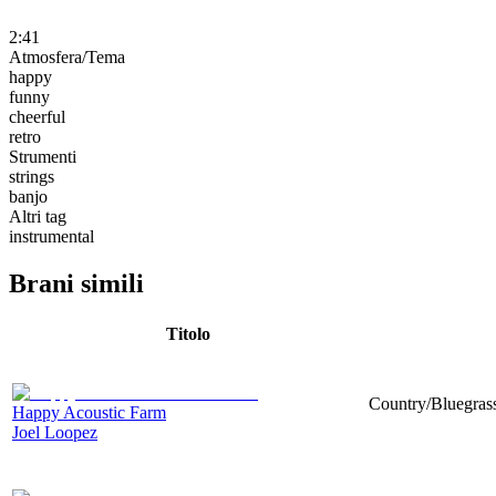
2:41
Atmosfera/Tema
happy
funny
cheerful
retro
Strumenti
strings
banjo
Altri tag
instrumental
Brani simili
Titolo
Country/Bluegrass
Happy Acoustic Farm
Joel Loopez