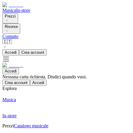
Musica
In-store
Prezzi
Risorse
Contatto
🇮🇹
Accedi
Crea account
Accedi
Nessuna carta richiesta. Disdici quando vuoi.
Crea account
Accedi
Esplora
Musica
In-store
Prezzi
Catalogo musicale