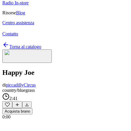
Radio In-store
Risorse
Blog
Centro assistenza
Contatto
Torna al catalogo
Happy Joe
di
piccadillyCircus
country/bluegrass
2:41
Acquista brano
0:00