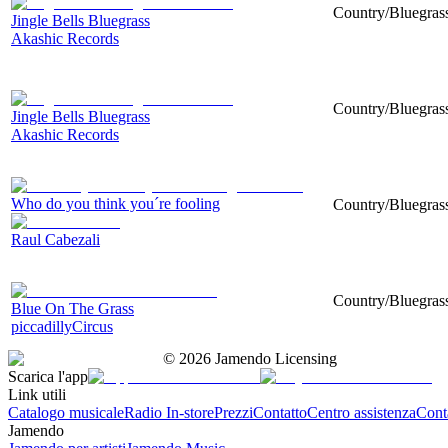
Country/Bluegrass
Jingle Bells Bluegrass
Akashic Records
Country/Bluegrass
Jingle Bells Bluegrass
Akashic Records
Who do you think you´re fooling
Country/Bluegrass
Raul Cabezali
Country/Bluegrass
Blue On The Grass
piccadillyCircus
©
2026
Jamendo Licensing
Scarica l'app
Link utili
Catalogo musicale
Radio In-store
Prezzi
Contatto
Centro assistenza
Conta
Jamendo