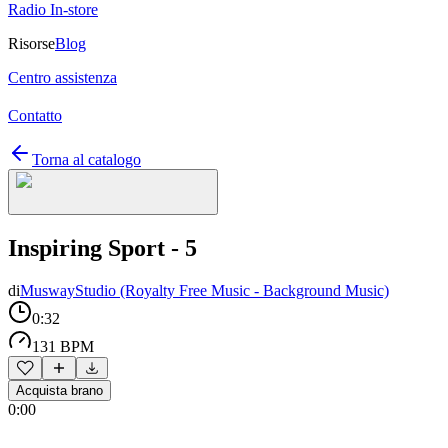
Radio In-store
Risorse
Blog
Centro assistenza
Contatto
Torna al catalogo
Inspiring Sport - 5
di
MuswayStudio (Royalty Free Music - Background Music)
0:32
131 BPM
Acquista brano
0:00