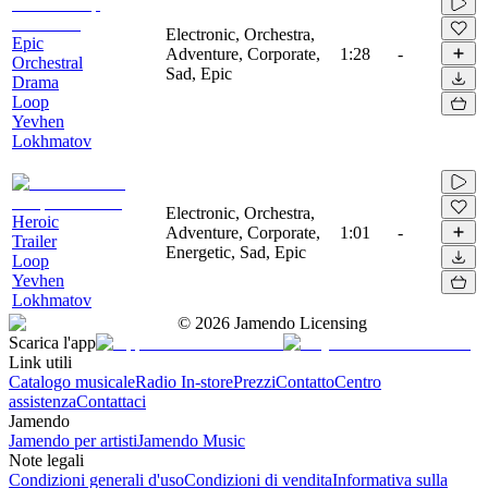
Electronic, Orchestra,
Epic
Adventure, Corporate,
1:28
-
Orchestral
Sad, Epic
Drama
Loop
Yevhen
Lokhmatov
Electronic, Orchestra,
Heroic
Adventure, Corporate,
1:01
-
Trailer
Energetic, Sad, Epic
Loop
Yevhen
Lokhmatov
©
2026
Jamendo Licensing
Scarica l'app
Link utili
Catalogo musicale
Radio In-store
Prezzi
Contatto
Centro
assistenza
Contattaci
Jamendo
Jamendo per artisti
Jamendo Music
Note legali
Condizioni generali d'uso
Condizioni di vendita
Informativa sulla