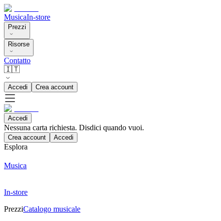
Musica
In-store
Prezzi
Risorse
Contatto
🇮🇹
Accedi
Crea account
Accedi
Nessuna carta richiesta. Disdici quando vuoi.
Crea account
Accedi
Esplora
Musica
In-store
Prezzi
Catalogo musicale